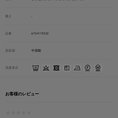
重さ
-
品番
6734119320
原産国
中国製
洗濯表示
お客様のレビュー
★
★
★
★
★
★
★
★
★
★