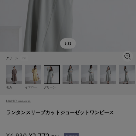
3
32
/
グリーン
F
×
ズ
ー
ム
イ
ン
モカ
イエロー
グリーン
NANO universe
ランタンスリーブカットジョーゼットワンピース
通
セ
¥6,930
¥2,772
在庫切れ