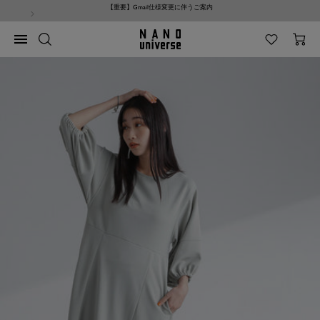
コ
【重要】Gmail仕様変更に伴うご案内
ン
テ
NANO
ナ
ン
universe
ビ
ツ
ゲ
へ
ー
ス
シ
キ
ョ
ッ
ン
プ