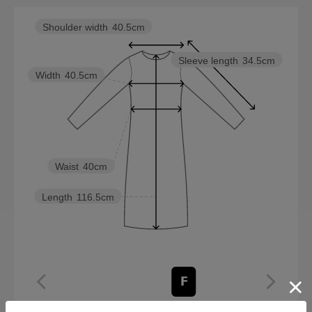
Shoulder width
40.5cm
Sleeve length
34.5cm
Width
40.5cm
Waist
40cm
Length
116.5cm
F