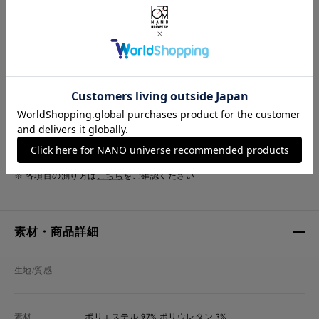
158cm 51kgRecommended
Ankle -12cm
Find out more on your body type
サイズ
着丈
身幅
肩幅
袖丈
ウエスト
F
116.5cm
40.5cm
40.5cm
34.5cm
80cm
※ 各項目の測り方は
こちら
をご確認ください
素材・商品詳細
生地/質感
素材
ポリエステル 97% ポリウレタン 3%