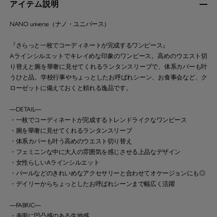
アイテム説明
NANO universe（ナノ・ユニバース）
『さらっと一枚でコーディネートが完成するワンピース』
Aラインシルエットでキレイめな印象のワンピース。高めのウエスト切
り替えと腕を華奢に見せてくれるランタンスリーブで、体系カバーも叶
うひと品。学校行事やちょっとしたお呼ばれシーン、お食事会など、ク
ローゼットに備えておくと頼れる逸品です。
―DETAIL―
・一枚でコーディネートが完成するトレンドライクなワンピース
・腕を華奢に見せてくれるランタンスリーブ
・体系カバーも叶う高めのウエスト切り替え
・フェミニンな中に大人の雰囲気を感じさせる上品なデザイン
・女性らしいAラインシルエット
・パールなどのきれいめなアクセサリーと合わせてオケージョンにも◎
・デイリーからちょっとしたお呼ばれシーンまで幅広く活躍
―FABRIC―
・表面に凹凸感のある生地感