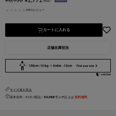
(税込)
常
ー
★
★
★
★
★
★
★
★
★
★
価
ル
0件のレビュー
格
価
格
カートに入れる
店舗在庫状況
158cm / 51kg
Ankle -12cm
Find your size
サイズ表を見る
SILVERランク
送料無料
基本送料：¥330 (税込) /
以上は