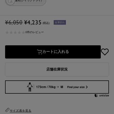
速乾(クイックドライ)
通
セ
¥6,050
¥4,235
在庫切れ
(税込)
常
ー
★
★
★
★
★
★
★
★
★
★
価
ル
0件のレビュー
格
価
格
カートに入れる
店舗在庫状況
173cm / 70kg
M
Find your size
サイズ表を見る