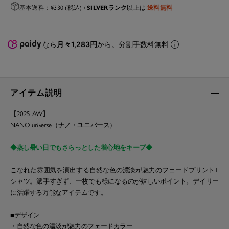
SILVERランク
送料無料
基本送料：¥330 (税込) /
以上は
なら
月々1,283円
から。分割手数料無料
アイテム説明
【2025 AW】
NANO universe（ナノ・ユニバース）
◆蒸し暑い日でもさらっとした着心地をキープ◆
こなれた雰囲気を演出する自然な色の濃淡が魅力のフェードプリントT
シャツ。派手すぎず、一枚でも様になるのが嬉しいポイント。デイリー
に活躍する万能なアイテムです。
■デザイン
・自然な色の濃淡が魅力のフェードカラー