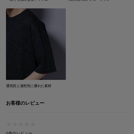
通気性と速乾性に優れた素材
お客様のレビュー
★
★
★
★
★
★
★
★
★
★
0件のレビュー