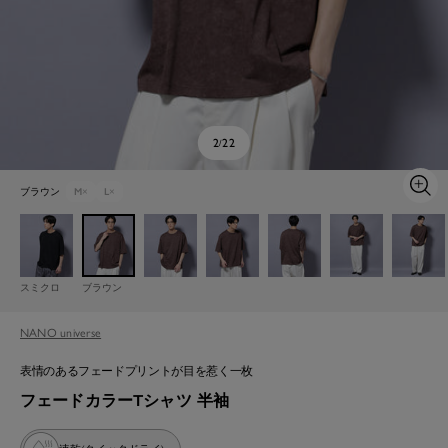
2
22
/
ブラウン
M
×
L
×
ズ
ー
ム
イ
ン
スミクロ
ブラウン
NANO universe
表情のあるフェードプリントが目を惹く一枚
フェードカラーTシャツ 半袖