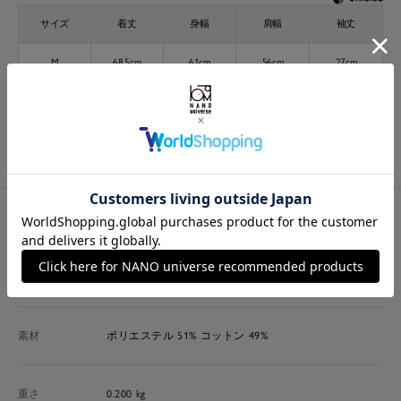
サイズ
着丈
身幅
肩幅
袖丈
M
68.5cm
61cm
56cm
27cm
L
71.5cm
64cm
58cm
28cm
※ 各項目の測り方は
こちら
をご確認ください
素材・商品詳細
生地/質感
透け感/なし
裏地/なし
光沢/なし
生地の厚さ
素材
ポリエステル 51% コットン 49%
重さ
0.200 kg