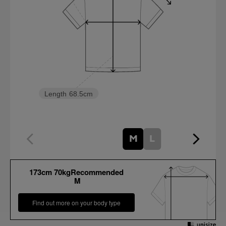
Length
68.5cm
M
L
173cm 70kgRecommended
M
Find out more on your body type