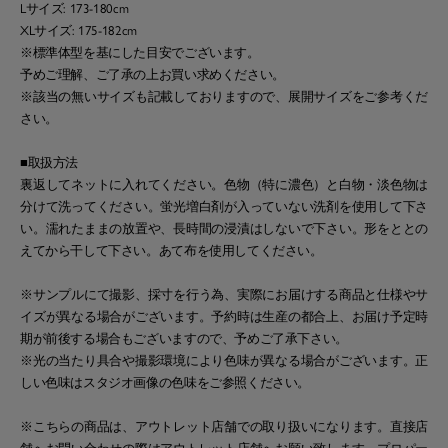
Lサイズ: 173-180cm
XLサイズ: 175-182cm
※標準体型を基にした目安でございます。
予めご理解、ご了承の上お買い求めください。
※該当の無いサイズも記載しておりますので、展開サイズをご参考くだ
さい。
■取扱方法
裏返してネットに入れてください。色物（特に濃色）と白物・淡色物は
分けて洗ってください。蛍光増白剤が入っていない洗剤を使用して下さ
い。濡れたままの放置や、長時間の浸漬はしないで下さい。形をととの
えてから干して下さい。あて布を使用してください。
※サンプルにて撮影、採寸を行う為、実際にお届けする商品と仕様やサ
イズが異なる場合がございます。予約時は生産の都合上、お届け予定時
期が前後する場合もございますので、予めご了承下さい。
※光の当たり具合や撮影環境により色味が異なる場合がございます。正
しい色味はスタジオ画像の色味をご参照ください。
※こちらの商品は、アウトレット店舗での取り扱いになります。直接店