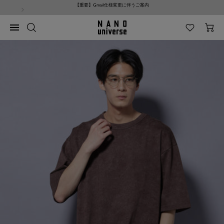
コ
【重要】Gmail仕様変更に伴うご案内
ン
テ
NANO
ナ
ン
universe
ビ
ツ
ゲ
へ
ー
ス
シ
キ
ョ
ッ
ン
プ