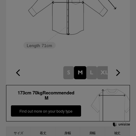
Length
71cm
S
M
L
XL
173cm 70kgRecommended
M
Find out more on your body type
サイズ
着丈
身幅
肩幅
袖丈