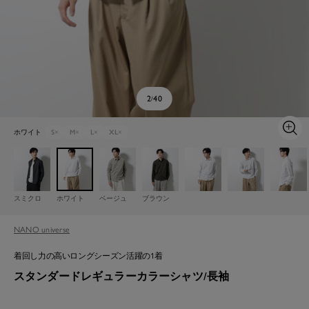
2
40
/
ホワイト
S
×
M
×
L
×
XL
×
ズ
ー
ム
イ
ン
スミクロ
ホワイト
ベージュ
ブラウン
NANO universe
着回し力の高いロングシーズン活躍の1着
スタンダードレギュラーカラーシャツ/長袖