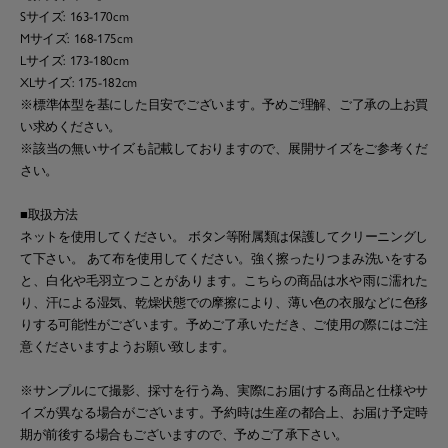
Sサイズ: 163-170cm
Mサイズ: 168-175cm
Lサイズ: 173-180cm
XLサイズ: 175-182cm
※標準体型を基にした目安でございます。予めご理解、ご了承の上お買
い求めください。
※該当の無いサイズも記載しておりますので、展開サイズをご参考くだ
さい。
■取扱方法
ネットを使用してください。 ボタン等附属類は保護してクリーニングし
て下さい。 あて布を使用してください。強く擦ったりつまみ洗いをする
と、白化や毛羽立つことがあります。こちらの商品は水や雨に濡れた
り、汗による湿気、乾燥状態での摩擦により、薄い色の衣服などに色移
りする可能性がございます。予めご了承いただき、ご使用の際にはご注
意くださいますようお願い致します。
※サンプルにて撮影、採寸を行う為、実際にお届けする商品と仕様やサ
イズが異なる場合がございます。予約時は生産の都合上、お届け予定時
期が前後する場合もございますので、予めご了承下さい。