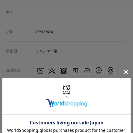
重さ
-
品番
6725220201
原産国
ミャンマー製
洗濯表示
商品特徴