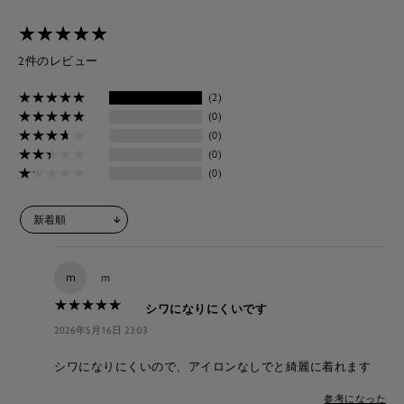
★
★
★
★
★
★
★
★
★
★
2件のレビュー
★
★
★
★
★
★
★
★
★
★
(2)
★
★
★
★
★
★
★
★
★
★
(0)
★
★
★
★
★
★
★
★
★
★
(0)
★
★
★
★
★
★
★
★
★
★
(0)
★
★
★
★
★
★
★
★
★
★
(0)
m
m
★
★
★
★
★
★
★
★
★
★
シワになりにくいです
2026年5月16日 23:03
シワになりにくいので、アイロンなしでと綺麗に着れます
参考になった