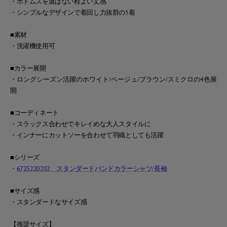
・ボトムスを選ばない程よい丈感
・シンプルなデザインで着回し力抜群の1着
■素材
・洗濯機使用可
■カラー展開
・ロングシーズン活躍のホワイト/ベージュ/ブラウン/スミクロの4色展
開
■コーディネート
・スラックス合わせでキレイめな大人スタイルに
・インナーにカットソーを合わせて羽織としても活躍
■シリーズ
・
6725220202 スタンダードバンドカラーシャツ/長袖
■サイズ感
・スタンダードなサイズ感
【推奨サイズ】