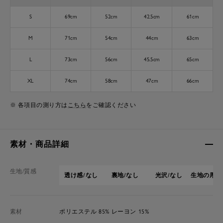
S
69cm
52cm
42.5cm
61cm
M
71cm
54cm
44cm
63cm
L
73cm
56cm
45.5cm
65cm
XL
74cm
58cm
47cm
66cm
※ 各項目の測り方は
こちら
をご確認ください
素材・商品詳細
生地/質感
透け感/なし
裏地/なし
光沢/なし
生地の厚さ
素材
ポリエステル 85% レーヨン 15%