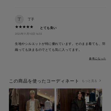
丁
丁子
★
★
★
★
★
★
★
★
★
★
とても良い
2025年11月10日 16:55
生地やシルエットが特に優れています。そのまま着ても、羽
織っても決まるのでとても気に入ってます。
参考になった
この商品を使ったコーディネート
もっと見る