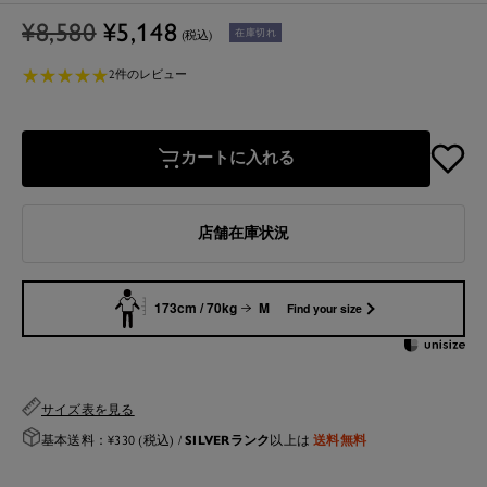
通
セ
¥8,580
¥5,148
在庫切れ
(税込)
常
ー
★
★
★
★
★
★
★
★
★
★
価
ル
2件のレビュー
格
価
格
カートに入れる
店舗在庫状況
173cm / 70kg
M
Find your size
サイズ表を見る
SILVERランク
送料無料
基本送料：¥330 (税込) /
以上は