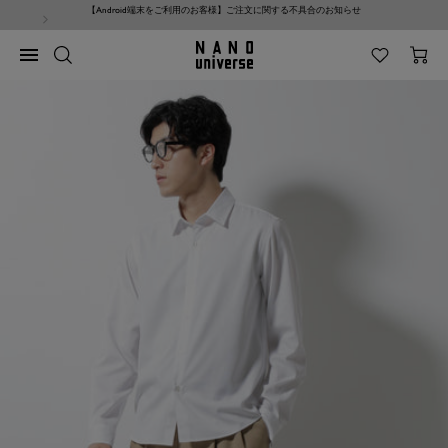
コ
【Android端末をご利用のお客様】ご注文に関する不具合のお知らせ
ン
テ
NANO
ナ
ン
universe
ビ
ツ
ゲ
へ
ー
ス
シ
キ
ョ
ッ
ン
プ