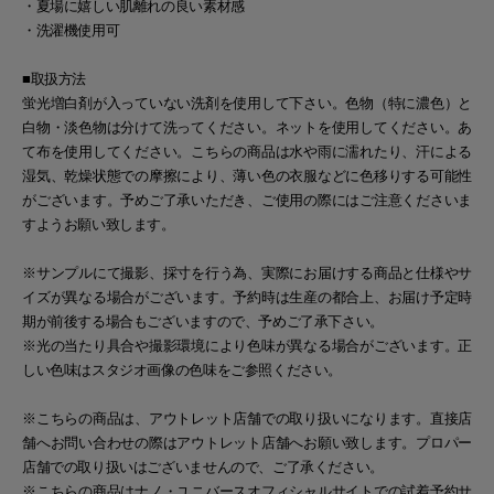
・夏場に嬉しい肌離れの良い素材感
・洗濯機使用可
■取扱方法
蛍光増白剤が入っていない洗剤を使用して下さい。色物（特に濃色）と
白物・淡色物は分けて洗ってください。ネットを使用してください。あ
て布を使用してください。こちらの商品は水や雨に濡れたり、汗による
湿気、乾燥状態での摩擦により、薄い色の衣服などに色移りする可能性
がございます。予めご了承いただき、ご使用の際にはご注意くださいま
すようお願い致します。
※サンプルにて撮影、採寸を行う為、実際にお届けする商品と仕様やサ
イズが異なる場合がございます。予約時は生産の都合上、お届け予定時
期が前後する場合もございますので、予めご了承下さい。
※光の当たり具合や撮影環境により色味が異なる場合がございます。正
しい色味はスタジオ画像の色味をご参照ください。
※こちらの商品は、アウトレット店舗での取り扱いになります。直接店
舗へお問い合わせの際はアウトレット店舗へお願い致します。プロパー
店舗での取り扱いはございませんので、ご了承ください。
※こちらの商品はナノ・ユニバースオフィシャルサイトでの試着予約サ