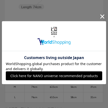
Length
74cm
M
L
173cm 70kgRecommended
M
Find out more on your body type
サイズ
着丈
身幅
肩幅
袖丈
M
74cm
62.5cm
56cm
31cm
L
76cm
65.5cm
58cm
32cm