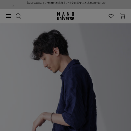
コ
【Android端末をご利用のお客様】ご注文に関する不具合のお知らせ
ン
テ
NANO
ナ
ン
universe
ビ
ツ
ゲ
へ
ー
ス
シ
キ
ョ
ッ
ン
プ