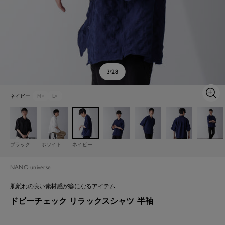
3
28
/
ネイビー
M
×
L
×
ズ
ー
ム
イ
ン
ブラック
ホワイト
ネイビー
NANO universe
肌離れの良い素材感が癖になるアイテム
ドビーチェック リラックスシャツ 半袖