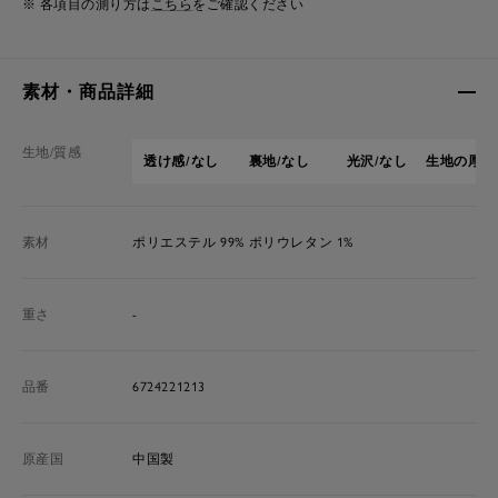
※ 各項目の測り方は
こちら
をご確認ください
素材・商品詳細
生地/質感
透け感/なし
裏地/なし
光沢/なし
生地の厚さ
素材
ポリエステル 99% ポリウレタン 1%
重さ
-
品番
6724221213
原産国
中国製