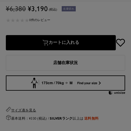
通
セ
¥6,380
¥3,190
在庫切れ
(税込)
常
ー
★
★
★
★
★
★
★
★
★
★
価
ル
0件のレビュー
格
価
格
カートに入れる
店舗在庫状況
173cm / 70kg
M
Find your size
サイズ表を見る
SILVERランク
送料無料
基本送料：¥330 (税込) /
以上は