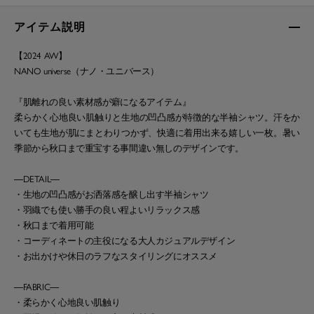
アイテム説明
【2024 AW】
NANO universe（ナノ・ユニバース）
『肌離れの良い素材感が癖になるアイテム』
柔らかく心地良い肌触りと生地の凹凸感が特徴的な半袖シャツ。汗をか
いても生地が肌にまとわりつかず、快適に着用出来る嬉しい一枚。暑い
季節から秋口まで重宝する事間違い無しのデザインです。
―DETAIL―
・生地の凹凸感がお洒落感を醸し出す半袖シャツ
・羽織でも使い勝手の良い程よいリラックス感
・秋口まで着用可能
・コーディネートの主役になる大人カジュアルデザイン
・お出かけや休日のラフなスタイリングにオススメ
―FABRIC―
・柔らかく心地良い肌触り