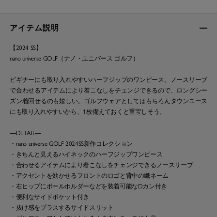
アイテム説明
【2024 SS】
nano universe GOLF（ナノ・ユニバース ゴルフ）
ビギナーにも取り入れやすいハーフジップのワンピース。ノースリーブ
で合わせるアイテムにより着こなしをチェンジできるので、ロングシー
ズン着回せるのも嬉しい。ゴルフウェアとしてはもちろんタウンユース
にも取り入れやすいから、1枚備えておくと重宝しそう。
―DETAIL―
・nano universe GOLF 2024SS新作コレクション
・きちんと見えるハイネックのハーフジップワンピース
・合わせるアイテムにより着こなしをチェンジできるノースリーブ
・アクセントを効かせるフロントのロゴと背中の織ネーム
・右ヒップにボールホルダーなどを装着可能なDカン付き
・便利なサイドポケット付き
・抜け感をプラスするサイドスリット