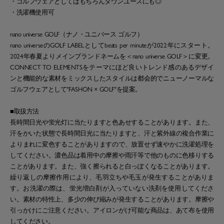
・ゴルフウェアとしてはもちろんタウンユースにも◎
・洗濯機使用可
nano universe GOLF（ナノ・ユニバース ゴルフ）
nano universeのGOLF LABELとしてbeats per minuteが2022年にスタート。
2024年春夏よりメインブランドネームを＜nano universe GOLF＞に変更。
CONNECT TO ELEMENTSをテーマにほど良いトレンド感のあるデザイ
ンと機能的な素材をミックスしたスタイルは都会的でニューノーマルな
ゴルフウェアとして"FASHON × GOLF"を提案。
■取扱方法
長時間日光や蛍光灯に当たりますと色あせすることがあります。また、
汗をかいた状態で長時間日光に当たりますと、汗と紫外線の複合作業に
よりまれに変色することがありますので、放置せず速やかに洗濯処理を
してください。濃色品は着用中の摩擦や雨汗等で他のものに色移りする
ことがあります。また、強く擦られると白っぽくなることがあります。
繰り返しの摩擦作用により、毛羽立ちや毛玉が発生することがありま
す。お洗濯の際は、蛍光増白剤が入っていない洗剤を使用してくださ
い。素材の特性上、多少の伸び縮みが発生することがあります。摩擦や
引っかけにご注意ください。アイロンがけ可能な商品は、あて布を使用
してください。