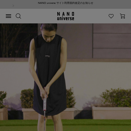
コ
【Android端末をご利用のお客様】ご注文に関する不具合のお知らせ
ン
テ
NANO
ナ
ン
universe
ビ
ツ
ゲ
へ
ー
ス
シ
キ
ョ
ッ
ン
プ