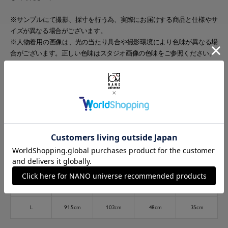
※サンプルにて撮影、採寸を行う為、実際にお届けする商品と仕様やサ
イズが異なる場合がございます。
※人物着用の画像は、光の当たり具合や撮影環境により色味が異なる場
合がございます。正しい色味はスタジオ画像の色味をご参照ください。
model: H172cm 着用サイズ: M
サイズ詳細
サイズ
着丈
身幅
肩幅
袖丈
S
85cm
97cm
46cm
33cm
M
88.5cm
99cm
47cm
34cm
L
91.5cm
102cm
48cm
35cm