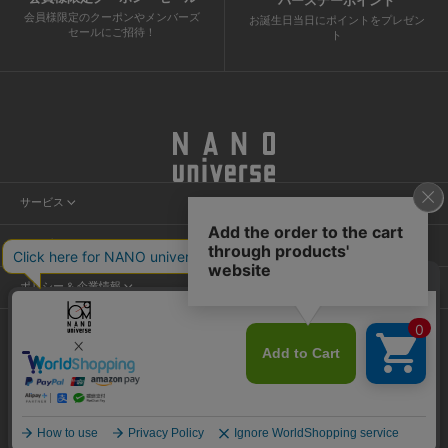
バースデーポイント
会員様限定のクーポンやメンバーズ
お誕生日当日にポイントをプレゼン
セールにご招待！
ト
サービス
会員サービス
ヘルプ＆ガイド
ニュース
カスタマーサービス
店舗検索
ポリシー & 企業情報
ショッピングガイド
試着予約
プライバシーポリシー
よくあるご質問
NANO割
ご利用規約
お問い合わせ
特定商取引法に基づく表記
運営会社
©TSI Inc.
採用情報