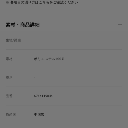
※ 各項目の測り方は
こちら
をご確認ください
素材・商品詳細
生地/質感
素材
ポリエステル100％
重さ
-
品番
6714119044
原産国
中国製