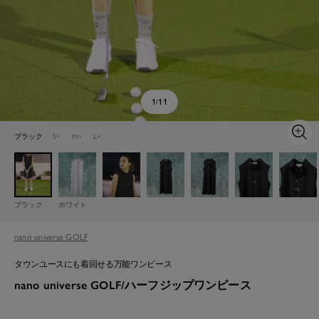
1
11
/
ブラック
S
×
M
×
L
×
ズ
ー
ム
イ
ン
ブラック
ホワイト
nano universe GOLF
タウンユースにも着回せる万能ワンピース
nano universe GOLF/ハーフジップワンピース