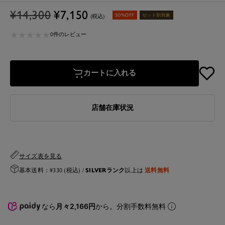
通
セ
¥14,300
¥7,150
50%OFF
セット割対象
(税込)
常
ー
★
★
★
★
★
★
★
★
★
★
価
ル
0件のレビュー
格
価
格
カートに入れる
店舗在庫状況
サイズ表を見る
SILVERランク
送料無料
基本送料：¥330 (税込) /
以上は
なら
月々2,166円
から。分割手数料無料