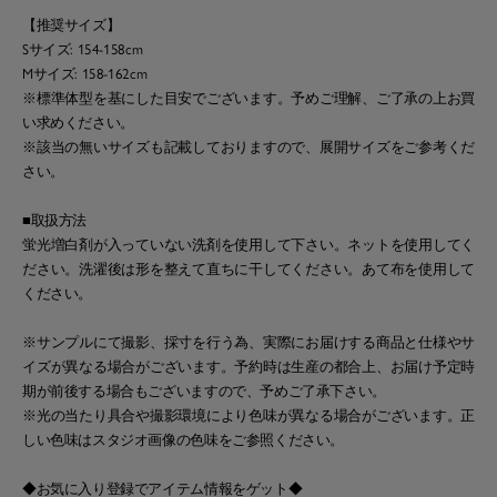
【推奨サイズ】
Sサイズ: 154-158cm
Mサイズ: 158-162cm
※標準体型を基にした目安でございます。予めご理解、ご了承の上お買
い求めください。
※該当の無いサイズも記載しておりますので、展開サイズをご参考くだ
さい。
■取扱方法
蛍光増白剤が入っていない洗剤を使用して下さい。ネットを使用してく
ださい。洗濯後は形を整えて直ちに干してください。あて布を使用して
ください。
※サンプルにて撮影、採寸を行う為、実際にお届けする商品と仕様やサ
イズが異なる場合がございます。予約時は生産の都合上、お届け予定時
期が前後する場合もございますので、予めご了承下さい。
※光の当たり具合や撮影環境により色味が異なる場合がございます。正
しい色味はスタジオ画像の色味をご参照ください。
◆お気に入り登録でアイテム情報をゲット◆