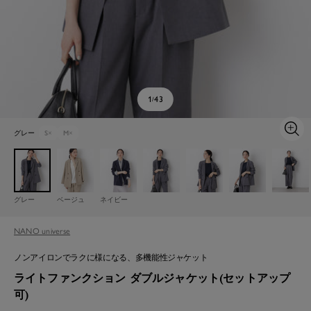
1
43
/
グレー
S
×
M
×
ズ
ー
ム
イ
ン
グレー
ベージュ
ネイビー
NANO universe
ノンアイロンでラクに様になる、多機能性ジャケット
ライトファンクション ダブルジャケット(セットアップ
可)