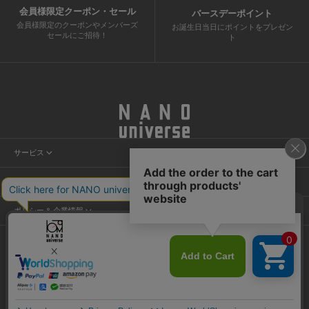
会員様限定クーポン・セール
バースデーポイント
会員様限定のクーポンやメンバーズ
お誕生日当日にポイントをプレゼン
セールにご招待！
ト
サービス
会員サービス
ヘルプ＆ガイド
ニュース
カスタマーサービス
店舗検索
ポリシー & 企業情報
ショッピングガイド
試着予約
プライバシーポリシー
よくあるご質問
NANO割
ご利用規約
お問い合わせ
特定商取引法に基づく表記
運営会社
©TSI Inc.
採用情報