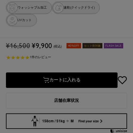
ウォッシャブル加工
速乾(クイックドライ)
UVカット
通
セ
¥16,500
¥9,900
40%OFF
セット割対象
FLASH SALE
(税込)
常
ー
★
★
★
★
★
★
★
★
★
★
価
ル
1件のレビュー
格
価
格
カートに入れる
店舗在庫状況
158cm / 51kg
M
Find your size