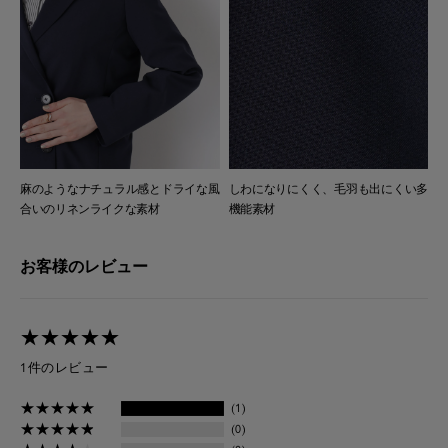
麻のようなナチュラル感とドライな風
しわになりにくく、毛羽も出にくい多
合いのリネンライクな素材
機能素材
お客様のレビュー
★
★
★
★
★
★
★
★
★
★
1件のレビュー
★
★
★
★
★
★
★
★
★
★
(1)
★
★
★
★
★
★
★
★
★
★
(0)