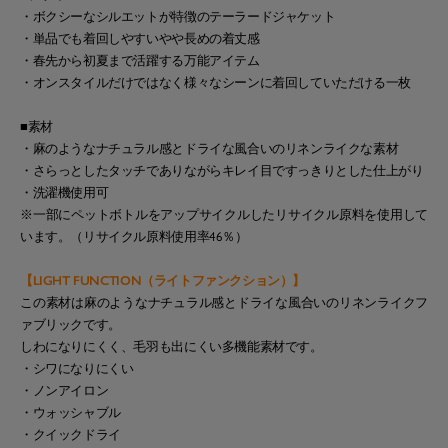
・ボクシーなシルエットが特徴のテーラードジャケット
・単品でも着回しやすいやや長めの着丈感
・春先から初夏まで活躍する万能アイテム
・オンスタイルだけではなく様々なシーンに着回していただける一枚
■素材
・麻のようなナチュラル感とドライな風合いのリネンライクな素材
・さらっとしたタッチでありながらキレイ目ですっきりとした仕上がり
・洗濯機使用可
※一部にペットボトルをアップサイクルしたリサイクル原料を使用して
います。（リサイクル原料使用率46％）
【LIGHT FUNCTION（ライトファンクション）】
この素材は麻のようなナチュラル感とドライな風合いのリネンライクフ
ァブリックです。
しわになりにくく、毛羽も出にくい多機能素材です。
・シワになりにくい
・ノンアイロン
・ウォッシャブル
・クイックドライ