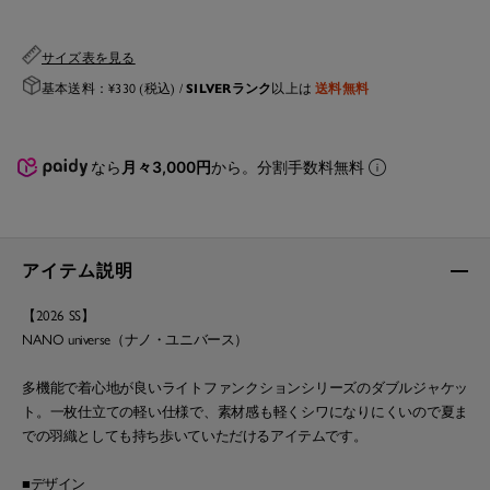
サイズ表を見る
SILVERランク
送料無料
基本送料：¥330 (税込) /
以上は
なら
月々3,000円
から。分割手数料無料
アイテム説明
【2026 SS】
NANO universe（ナノ・ユニバース）
多機能で着心地が良いライトファンクションシリーズのダブルジャケッ
ト。一枚仕立ての軽い仕様で、素材感も軽くシワになりにくいので夏ま
での羽織としても持ち歩いていただけるアイテムです。
■デザイン