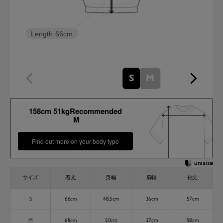
Length
66cm
S
M
158cm 51kgRecommended
M
Find out more on your body type
サイズ
着丈
身幅
肩幅
袖丈
S
66cm
48.5cm
36cm
57cm
M
68cm
50cm
37cm
58cm