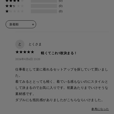
★
★
★
★
★
★
★
★
★
★
(0)
★
★
★
★
★
★
★
★
★
★
(0)
★
★
★
★
★
★
★
★
★
★
(0)
と
とくさま
★
★
★
★
★
★
★
★
★
★
軽くてこれ1枚決まる！
2026年4月6日 23:20
仕事着として楽に着れるセットアップを探していて買いまし
た。
着てみるととっても軽く、着ている感もないのにスタイルと
して決まるのでお気に入りです。初夏あたりまでいけそうな
素材感です。
ダブルにも抵抗感がありましたがこちらならいけました。
参考になった