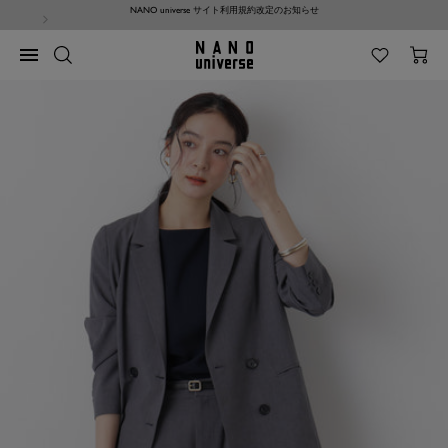
コ
NANO universe サイト利用規約改定のお知らせ
ン
テ
NANO
ナ
ン
universe
ビ
ツ
ゲ
へ
ー
ス
シ
キ
ョ
ッ
ン
プ