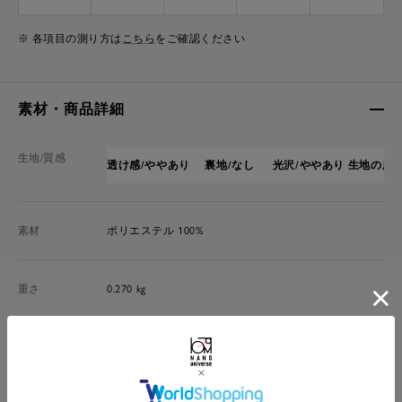
※ 各項目の測り方は
こちら
をご確認ください
素材・商品詳細
生地/質感
透け感/ややあり
裏地/なし
光沢/ややあり
生地の厚さ
素材
ポリエステル 100%
重さ
0.270 kg
品番
6696116304