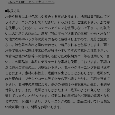
・
6695241303 カシミヤストール
■取扱方法
水分や摩擦により色落ちや変色する事があります。洗濯は専門店にてド
ライクリーニングをしてください。引っかけに、ご注意下さい。あて布
を使用してください。スチームアイロンを使用しないで下さい。お取扱
い上の注意この商品は、摩擦（特に湿った状態での摩擦）や雨・汗など
で他の衣料やバッグ等の周りのものに色移りしますので、充分ご注意下
さい。淡色系の衣料と重ね合わせてご着用されると色移りします。雨・
汗等で濡れた状態は非常に色が移りやすいですので充分ご注意下さい。
保管時は他の衣類等への色移りを防ぐため収納カバー等を使用して下さ
い。この商品は、非常にデリケートな素材を使用しております。下記の
点に充分ご留意の上、お取扱い下さい。着用やクリーニングを繰り返す
ことにより、素材の特性上、毛乱れが生じることがあります。毛羽が乱
れた場合は、ブラシやコーム等で上から下へ軽くとかし、毛羽を整えて
下さい。着用中の摩擦により、多少の毛抜けや毛羽立ちが生じ、毛羽が
付着します。また、毛羽どうしがかたまり、毛玉のように丸くなって脱
落してしまうことがあります。必要以上の摩擦はケバ脱落の原因となり
ますので、お避け下さい。クリーニングの際は、製品に付いている取扱
い絵表示に従い、処理をお願いします。