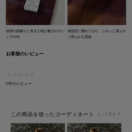
抜群の肌触りと巻き心地が魅力のカシ
保温性に優れており、ふわっと柔らか
ミヤ100%
く滑らかな質感
お客様のレビュー
★
★
★
★
★
★
★
★
★
★
0件のレビュー
この商品を使ったコーディネート
もっと見る