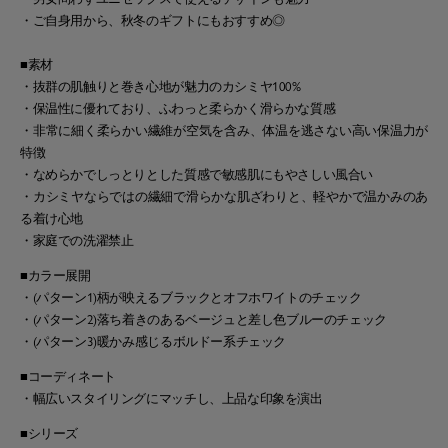
・ご自身用から、秋冬のギフトにもおすすめ◎
■素材
・抜群の肌触りと巻き心地が魅力のカシミヤ100%
・保温性に優れており、ふわっと柔らかく滑らかな質感
・非常に細く柔らかい繊維が空気を含み、体温を逃さない高い保温力が
特徴
・なめらかでしっとりとした質感で敏感肌にもやさしい風合い
・カシミヤならではの繊細で滑らかな肌ざわりと、軽やかで温かみのあ
る着け心地
・家庭での洗濯禁止
■カラー展開
・(パターン1)柄が映えるブラックとオフホワイトのチェック
・(パターン2)落ち着きのあるベージュと差し色ブルーのチェック
・(パターン3)暖かみ感じるボルドー系チェック
■コーディネート
・幅広いスタイリングにマッチし、上品な印象を演出
■シリーズ