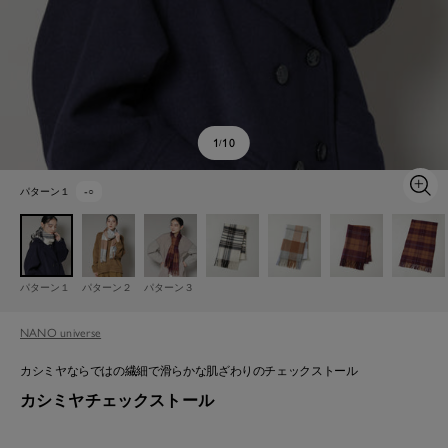
1
10
/
パターン１
-
○
ズ
ー
ム
イ
ン
パターン１
パターン２
パターン３
NANO universe
カシミヤならではの繊細で滑らかな肌ざわりのチェックストール
カシミヤチェックストール