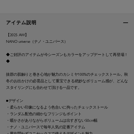
アイテム説明
【2025 AW】
NANO universe（ナノ・ユニバース）
◆ご好評のアイテムが今シーズンもカラーをアップデートして再登場！
◆
抜群の肌触りと巻き心地が魅力のカシミヤ100%のチェックストール。秋
冬のお出かけの必需品として重宝できる絶妙なボリューム感が、どんな
スタイリングにも合わせて頂ける一品です。
■デザイン
・柔らかい印象になるよう色合いに拘ったチェックストール
・ランダム配色の細かなフリンジもポイント
・暖かさがありながらボリュームは出すぎない50cm幅
・ナノ・ユニバースで毎年人気の定番アイテム
・男女問わずユニセックスで使えるデザインも魅力