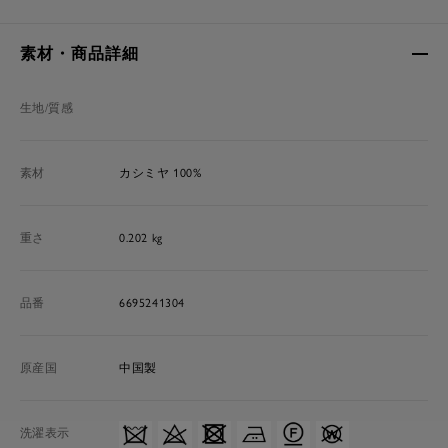
素材・商品詳細
生地/質感
素材
カシミヤ 100%
重さ
0.202 kg
品番
6695241304
原産国
中国製
洗濯表示