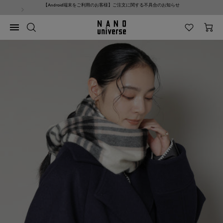
コ
【Android端末をご利用のお客様】ご注文に関する不具合のお知らせ
ン
テ
NANO
ナ
ン
universe
ビ
ツ
ゲ
へ
ー
ス
シ
キ
ョ
ッ
ン
プ