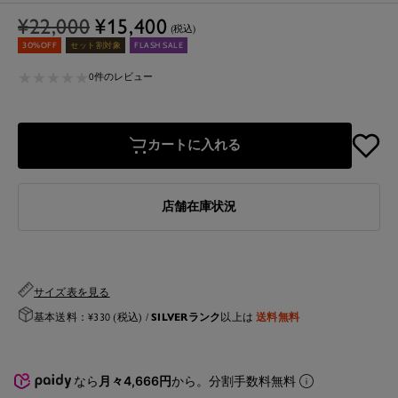
通
セ
¥22,000
¥15,400
(税込)
常
ー
30%OFF
セット割対象
FLASH SALE
価
ル
★
★
★
★
★
★
★
★
★
★
0件のレビュー
格
価
格
カートに入れる
店舗在庫状況
サイズ表を見る
SILVERランク
送料無料
基本送料：¥330 (税込) /
以上は
なら
月々4,666円
から。分割手数料無料