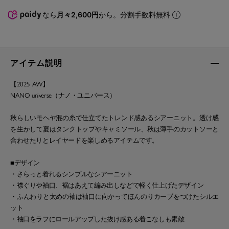
なら
月々2,600円
から。分割手数料無料
アイテム説明
【2025 AW】
NANO universe（ナノ・ユニバース）
秋らしいモヘヤ混の糸で仕立てたトレンド感あるシアーニット。透け感
を生かして夏はタンクトップやキャミソール、秋は薄手のカットソーと
合わせたりとレイヤードを楽しめるアイテムです。
■デザイン
・さらっと着れるシンプルなシアーニット
・襟ぐりや袖口、裾はあえて編み出しなどで軽く仕上げたデザイン
・ふんわりと太めの袖は袖口に向かってほんのりカーブをつけたシルエ
ット
・袖口をラフにロールアップした抜け感ある着こなしも素敵