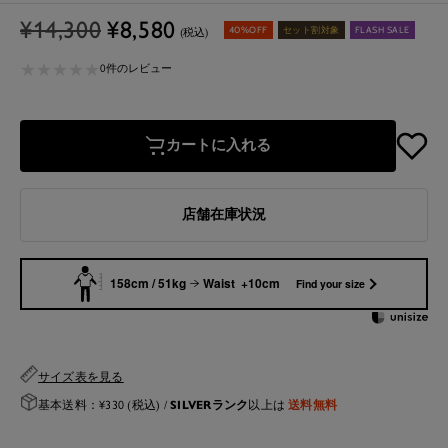
通
セ
¥14,300
¥8,580
40%OFF
セット割対象
FLASH SALE
(税込)
常
ー
★
★
★
★
★
★
★
★
★
★
価
ル
0件のレビュー
格
価
格
カートに入れる
店舗在庫状況
158cm / 51kg
Waist +10cm
Find your size
サイズ表を見る
SILVERランク
送料無料
基本送料：¥330 (税込) /
以上は