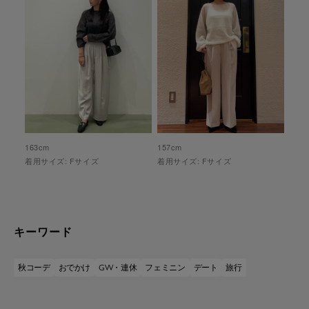
163
cm
157
cm
着用サイズ:
F
サイズ
着用サイズ:
F
サイズ
キーワード
秋コーデ
おでかけ
GW・連休
フェミニン
デート
旅行