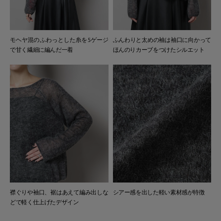
モヘヤ混のふわっとした糸を5ゲージ
ふんわりと太めの袖は袖口に向かって
で甘く繊細に編んだ一着
ほんのりカーブをつけたシルエット
襟ぐりや袖口、裾はあえて編み出しな
シアー感を出した軽い素材感が特徴
どで軽く仕上げたデザイン