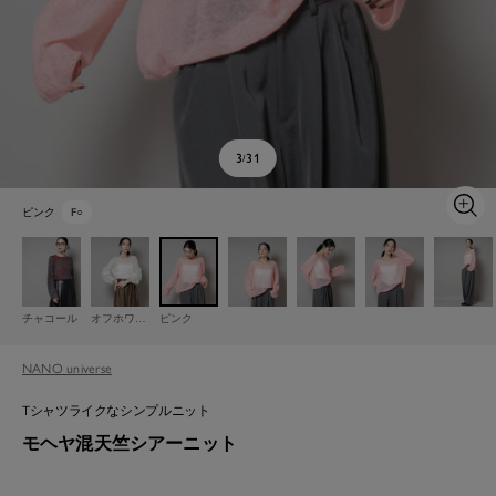
3
31
/
ピンク
F
○
ズ
ー
ム
イ
ン
チャコール
オフホワイト
ピンク
NANO universe
Tシャツライクなシンプルニット
モヘヤ混天竺シアーニット