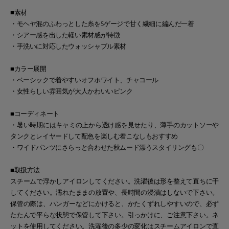
■素材
・モヘヤ混のふわっとした糸を5ゲージで甘く繊細に編んだ一着
・シアー感を出した軽い素材感が特徴
・手洗いに対応したウォッシャブル素材
■カラー展開
・ベーシックで着やすいオフホワイト、チャコール
・女性らしい雰囲気が大人かわいいピンク
■コーディネート
・暑い時期にはキャミの上から透け感を見せたり、薄手のカットソーや
タンクとレイヤードして配色を楽しむ着こなしもおすすめ
・ワイドパンツにさらっと合わせた秋ムード漂うスタイリングも〇
■取扱方法
スチームで浮かしアイロンしてください。洗濯後は形を整えて直ちに干
してください。濡れたままの放置や、長時間の浸漬はしないで下さい。
保管の際は、ハンガーなどにかけると、かたくずれしやすいので、必ず
たたんで平らな状態で保管して下さい。引っかけに、ご注意下さい。ネ
ットを使用してください。洗濯後の多少の変化はスチームアイロンで直