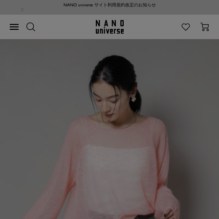
コ
NANO universe サイト利用規約改定のお知らせ
ン
テ
NANO
ナ
ン
universe
ビ
ツ
ゲ
へ
ー
ス
シ
キ
ョ
ッ
ン
プ