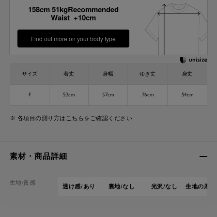
158cm 51kgRecommended
Waist +10cm
Find out more on your body type
サイズ
着丈
身幅
ゆき丈
身丈
F
52cm
57cm
76cm
54cm
※ 各項目の測り方は
こちら
をご確認ください
素材・商品詳細
生地/質感
透け感/あり
裏地/なし
光沢/なし
生地の厚さ