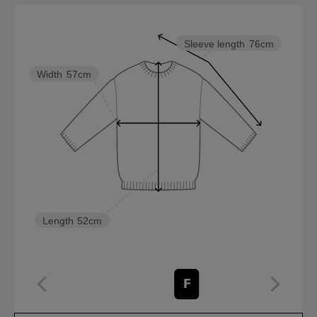
Sleeve length
76cm
Width
57cm
Length
52cm
F