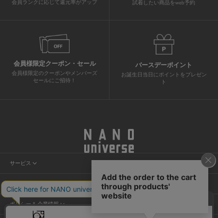
会員ランクに応じて還元率がアップ
試着したい商品をweb予約
会員様限定クーポン・セール
バースデーポイント
会員様限定のクーポンやメンバーズ
お誕生日当日にポイントをプレゼン
セールにご招待！
ト
サービス
会員サービス
ヘルプ＆ガイド
ニュース
カスタマーサービス
店舗検索
ポリシー & 企業情報
ショッピングガイド
試着予約