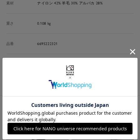
素材
ナイロン 42% 羊毛 30% アルパカ 28%
重さ
0.108 kg
品番
6695222321
原産国
中国製
洗濯表示
商品特徴