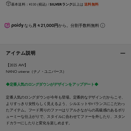
SILVERランク
送料無料
基本送料：¥330 (税込) /
以上は
なら
月々21,000円
から。分割手数料無料
アイテム説明
【2025 AW】
NANO universe（ナノ・ユニバース）
◆定番人気のロングダウンがデザインをアップデート◆
定番人気のロングダウンが今年も登場。定番的なデザインだからこそ、
よりすっきり女性らしく見えるよう、シルエットやバランスにこだわっ
たアイテム。フード周りのファーはリアルさながらの高級感のあるボリ
ューミーな仕上がりで、スタイルに合わせてファーを外したり、スタン
ドカラーにしたりと変化を楽しめます。