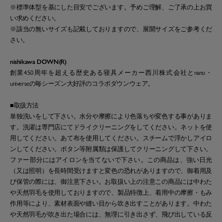
※標準体型を基にした目安でございます。予めご理解、ご了承の上お買
い求めください。
※該当の無いサイズも記載しておりますので、展開サイズをご参考くだ
さい。
nishikawa DOWN(R)
創業450周年を超える歴史ある寝具メーカー西川株式会社とnano・
universeの毎シーズン大好評のコラボダウンウェア。
■取扱方法
単独洗いをして下さい。水分や摩擦により色落ちや変色する事がありま
す。洗濯は専門店にてドライクリーニングをしてください。ネットを使
用してください。あて布を使用してください。スチームで浮かしアイロ
ンしてください。ボタン等附属類は保護してクリーニングして下さい。
ファー部分にはアイロンを当てないで下さい。この商品は、強い日光
（又は照明）を長時間受けますと変色の恐れがありますので、御着用及
び保管の際には、御注意下さい。お取扱い上の注意この商品には中わた
や天然羽毛を使用しておりますので、製品特徴上、着用中の摩擦・もみ
作用等により、素材表面や縫い目から吹き出すことがあります。中わた
や天然羽毛が吹き出た場合には、無理に引き出さず、飛び出している反