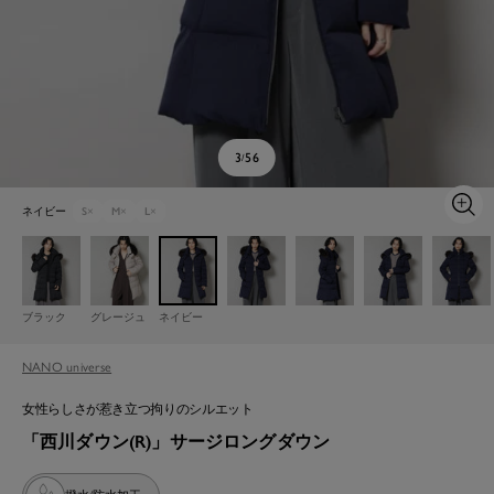
3
56
/
ネイビー
S
×
M
×
L
×
ズ
ー
ム
イ
ン
ブラック
グレージュ
ネイビー
NANO universe
女性らしさが惹き立つ拘りのシルエット
「西川ダウン(R)」サージロングダウン