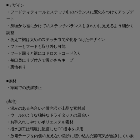
■デザイン
・フードディティールとステッチ巾のバランスに変化をつけてアップデ
ート
・身頃から裾にかけてのステッチバランスもきれいに見えるよう細かく
調整
・あえて裾は太めのステッチ巾で変化をつけたデザイン
・ファーもフードも取り外し可能
・フード回りと裾にはドロストコード入り
・袖口奥にリブ付きで暖かさもキープ
・裏地有り
■素材
・家庭での洗濯禁止
(表地)
・深みのある色合いと微光沢が上品な素材感
・ウールのような独特なドライタッチの風合い
・お手入れしやすいポリエステル素材
・撥水加工は環境に配慮したCO撥水を採用
・放電テープを内側の見えない箇所に縫い込んだ静電気が起きにくい素