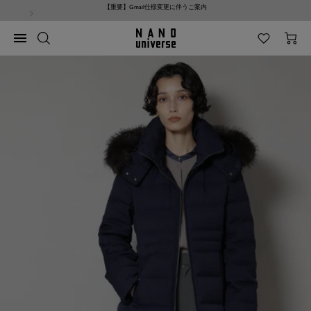
コ
NANO universe サイト利用規約改定のお知らせ
ン
テ
NANO
ナ
ン
universe
ビ
ツ
ゲ
へ
ー
ス
シ
キ
ョ
ッ
ン
プ