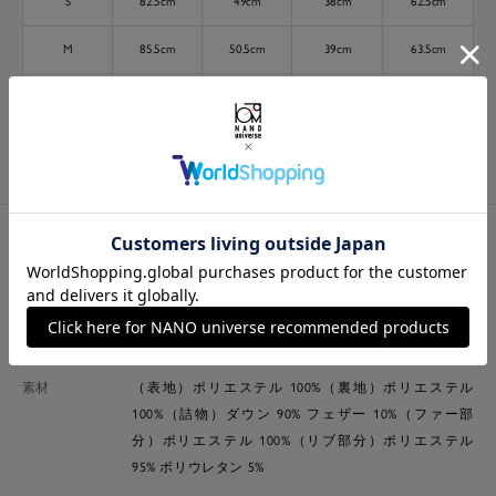
S
82.5cm
49cm
38cm
62.5cm
M
85.5cm
50.5cm
39cm
63.5cm
L
88.5cm
52cm
40cm
64.5cm
※ 各項目の測り方は
こちら
をご確認ください
素材・商品詳細
生地/質感
透け感/なし
裏地/あり
光沢/なし
生地の厚さ
素材
（表地）ポリエステル 100%（裏地）ポリエステル
100%（詰物）ダウン 90% フェザー 10%（ファー部
分）ポリエステル 100%（リブ部分）ポリエステル
95% ポリウレタン 5%