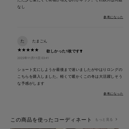
なし
参考になった
た
たまごん
★
★
★
★
★
★
★
★
★
★
欲しかった1枚です❣️
2025年11月11日 03:41
ショート丈にしようか最後まで迷いましたがやはりロングの
こちらを購入しました。軽くて暖かくこの冬は大活躍しそう
な予感がします
参考になった
この商品を使ったコーディネート
もっと見る