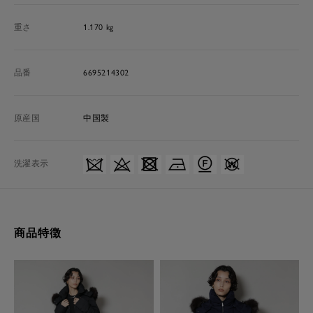
重さ
1.170 kg
品番
6695214302
原産国
中国製
洗濯表示
商品特徴