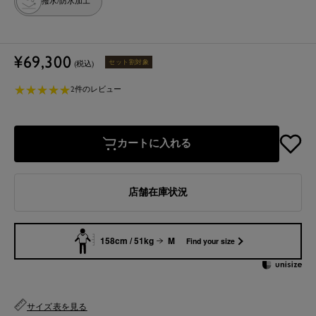
撥水/防水加工
セ
¥69,300
セット割対象
(税込)
ー
★
★
★
★
★
★
★
★
★
★
ル
2件のレビュー
価
格
カートに入れる
店舗在庫状況
158cm / 51kg
M
Find your size
サイズ表を見る