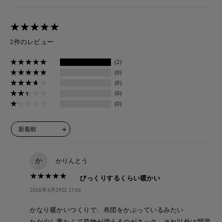
★
★
★
★
★
★
★
★
★
★
2件のレビュー
★
★
★
★
★
★
★
★
★
★
(2)
★
★
★
★
★
★
★
★
★
★
(0)
★
★
★
★
★
★
★
★
★
★
(0)
★
★
★
★
★
★
★
★
★
★
(0)
★
★
★
★
★
★
★
★
★
★
(0)
か
かりんとう
★
★
★
★
★
★
★
★
★
★
びっくりするくらい暖かい
2026年3月29日 21:06
かなり暖かいつくりで、布団をかぶっているみたい
ただ少し重たくて荷物が増えるのがネック。それ以外は問題