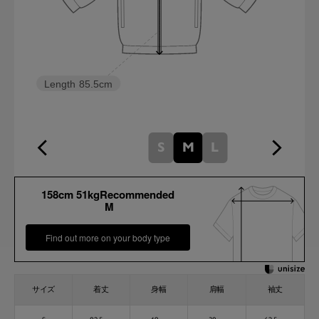
Length
85.5cm
S
M
L
158cm 51kgRecommended
M
Find out more on your body type
サイズ
着丈
身幅
肩幅
袖丈