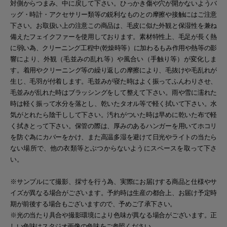
対側からつまみ、中に戻して下さい。ひっかき傷や穴が開かないようバ
ッグ・時計・アクセサリー類等の鋭利なものとの摩擦や接触にはご注意
下さい。お取扱い上の注意この商品は、毛皮に似た外観と保湿性を兼ね
備えたフェイクファーを使用しております。素材特性上、毛足が長く熱
に弱い為、クリーニング工程中(乾燥時等）に加わるもみ作用や熱等の影
響により、外観（毛並みの乱れ等）や風合い（手触り等）が変化しま
す。着用やクリーニング等の繰り返しの摩擦により、毛抜けや毛乱れが
生じ、毛羽が付着します。毛並みが寝た時はよく振ってふんわりさせ、
毛並みが乱れた時はブラッシングをして整えて下さい。雨や雪に濡れた
時は軽く振って水分を落とし、乾いたタオル等で軽く拭いて下さい。水
気がとれたら陰干しして下さい。汚れがついた時は早めに乾いた布で軽
く拭きとって下さい。保管の際は、厚みのあるハンガーを用いてホコリ
を防ぐ為にカバーをかけ、また高温多湿を避けて日光やライトの当たら
ない場所で、他の衣類等とぶつからないようにスペースを取って下さ
い。
※サンプルにて撮影、採寸を行う為、実際にお届けする商品と仕様やサ
イズが異なる場合がございます。予約時は生産の都合上、お届け予定時
期が前後する場合もございますので、予めご了承下さい。
※光の当たり具合や撮影環境により色味が異なる場合がございます。正
しい色味はスタジオ画像の色味をご参照ください。