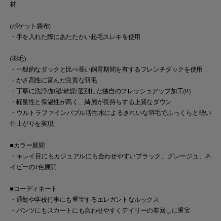
材
(ポケット袋布)
・手を入れた際にあたたかい起毛スレキを使用
(羽毛)
・一般的なダックと比べ長い飼育期間を有するフレンチダックを使用
・かさ高性に富んだ良質な羽毛
・丁寧に洗浄/加湿/乾燥/選別した独自のフレッシュアップ加工(R)
・軽量性と保温性が高く、綺麗が長持ちする上質なダウン
・ウルトラファインバブル活性水によるきれいな羽毛でふっくらと軽い
仕上がりを実現
■カラー展開
・キレイ目にもカジュアルにも合わせやすいブラック、グレージュ、ネ
イビーの3色展開
■コーディネート
・通勤や学校行事にも重宝するエレガントなルックス
・パンツにもスカートにも合わせやすくデイリーの着回しに重宝