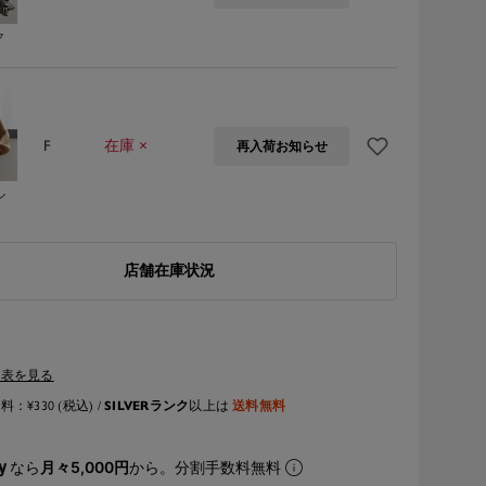
ク
F
在庫 ×
再入荷お知らせ
ル
店舗在庫状況
ズ表を見る
SILVERランク
送料無料
：¥330 (税込) /
以上は
なら
月々5,000円
から。分割手数料無料