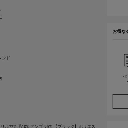
ト
丈
お得な
レンド
レビ
紡
ル22% 毛10% アンゴラ5% 【ブラック】ポリエス