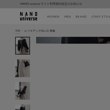
コ
【Android端末をご利用のお客様】ご注文に関する不具合のお知らせ
ン
テ
NANO
WOMEN
MEN
BRAND
STAFF STYL
ン
universe
ツ
へ
TOP
レースアップボレロ 長袖
ス
キ
ッ
プ