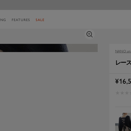
ING
FEATURES
SALE
ズ
ー
ム
NANO uni
イ
ン
レース
セ
¥16,
ー
★
★
★
★
★
★
ル
価
格