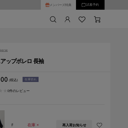
試着予約
メンバーズ特典
verse
アップボレロ 長袖
500
在庫切れ
(税込)
★
★
★
★
0件のレビュー
F
在庫 ×
再入荷お知らせ