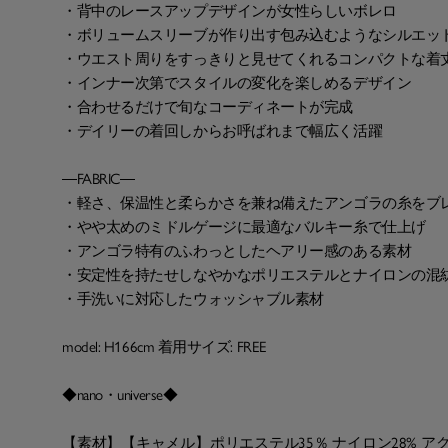
・背中のレースアップデザインが女性らしいボレロ
・ボリュームスリーブが作り出す包み込むようなシルエッ
・ウエスト周りをすっきりと見せてくれるコンパクトな着
・インナー次第でスタイルの変化を楽しめるデザイン
・合わせるだけで旬なコーディネートが完成
・デイリーの着回しからお呼ばれまで幅広く活躍
―FABRIC―
・軽さ、保温性と柔らかさを兼ね備えたアンゴラの糸をブ
・やや太めのミドルゲージに最適なバルキー糸で仕上げ
・アンゴラ特有のふわっとしたヘアリー感のある素材
・安定性を持たせしなやかなポリエステルとナイロンの混
・手洗いに対応したウォッシャブル素材
model: H166cm 着用サイズ: FREE
◆nano・universe◆
【素材】【キャメル】ポリエステル35％ ナイロン28% アクリ