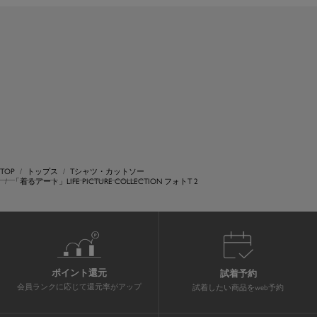
TOP
トップス
Tシャツ・カットソー
「着るアート」LIFE PICTURE COLLECTION フォトT 2
ポイント還元
試着予約
会員ランクに応じて還元率がアップ
試着したい商品をweb予約