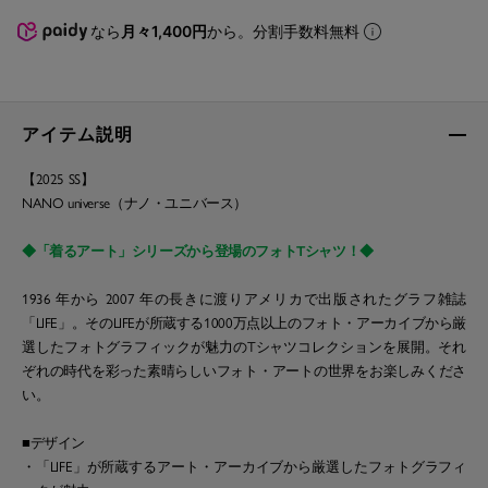
なら
月々1,400円
から。分割手数料無料
アイテム説明
【2025 SS】
NANO universe（ナノ・ユニバース）
◆「着るアート」シリーズから登場のフォトTシャツ！◆
1936 年から 2007 年の長きに渡りアメリカで出版されたグラフ雑誌
「LIFE」。そのLIFEが所蔵する1000万点以上のフォト・アーカイブから厳
選したフォトグラフィックが魅力のTシャツコレクションを展開。それ
ぞれの時代を彩った素晴らしいフォト・アートの世界をお楽しみくださ
い。
■デザイン
・「LIFE」が所蔵するアート・アーカイブから厳選したフォトグラフィ