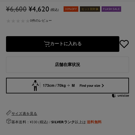
通
セ
¥6,600
¥4,620
30%OFF
セット割対象
FLASH SALE
(税込)
常
ー
★
★
★
★
★
★
★
★
★
★
価
ル
0件のレビュー
格
価
格
カートに入れる
店舗在庫状況
173cm / 70kg
M
Find your size
サイズ表を見る
SILVERランク
送料無料
基本送料：¥330 (税込) /
以上は