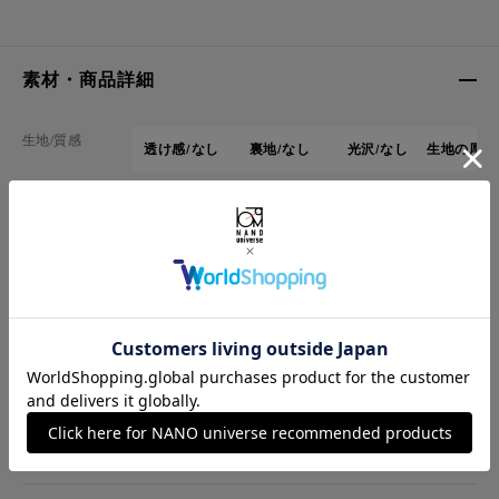
素材・商品詳細
生地/質感
透け感/なし
裏地/なし
光沢/なし
生地の厚さ
素材
綿 100%
重さ
0.200 kg
品番
6685124263
原産国
中国製