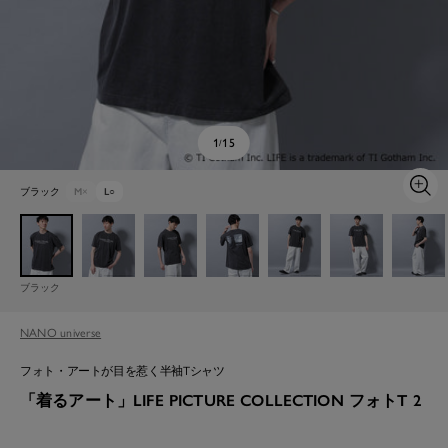
1
15
/
ブラック
M
×
L
○
ズ
ー
ム
イ
ン
ブラック
NANO universe
フォト・アートが目を惹く半袖Tシャツ
「着るアート」LIFE PICTURE COLLECTION フォトT 2