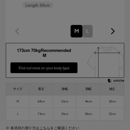
Length
69cm
M
L
173cm 70kgRecommended
M
Find out more on your body type
サイズ
着丈
身幅
肩幅
袖丈
M
69cm
52cm
46cm
20cm
L
73cm
55cm
50cm
22cm
※ 各項目の測り方は
こちら
をご確認ください