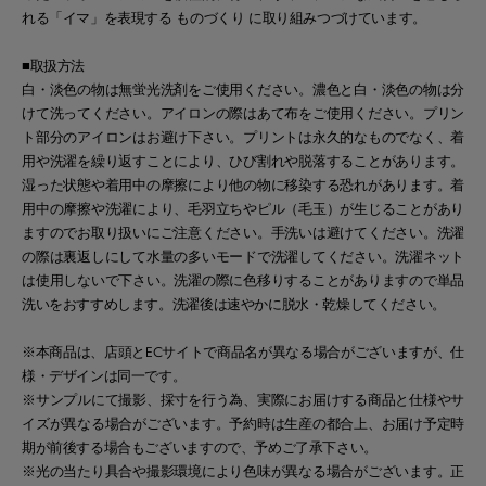
れる「イマ」を表現する ものづくり に取り組みつづけています。
■取扱方法
白・淡色の物は無蛍光洗剤をご使用ください。濃色と白・淡色の物は分
けて洗ってください。アイロンの際はあて布をご使用ください。プリン
ト部分のアイロンはお避け下さい。プリントは永久的なものでなく、着
用や洗濯を繰り返すことにより、ひび割れや脱落することがあります。
湿った状態や着用中の摩擦により他の物に移染する恐れがあります。着
用中の摩擦や洗濯により、毛羽立ちやピル（毛玉）が生じることがあり
ますのでお取り扱いにご注意ください。手洗いは避けてください。洗濯
の際は裏返しにして水量の多いモードで洗濯してください。洗濯ネット
は使用しないで下さい。洗濯の際に色移りすることがありますので単品
洗いをおすすめします。洗濯後は速やかに脱水・乾燥してください。
※本商品は、店頭とECサイトで商品名が異なる場合がございますが、仕
様・デザインは同一です。
※サンプルにて撮影、採寸を行う為、実際にお届けする商品と仕様やサ
イズが異なる場合がございます。予約時は生産の都合上、お届け予定時
期が前後する場合もございますので、予めご了承下さい。
※光の当たり具合や撮影環境により色味が異なる場合がございます。正