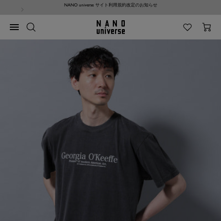
コ
NANO universe サイト利用規約改定のお知らせ
ン
テ
NANO
ナ
ン
universe
ビ
ツ
ゲ
へ
ー
ス
シ
キ
ョ
ッ
ン
プ