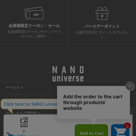
会員様限定クーポン・セール
バースデーポイント
会員様限定のクーポンやメンバーズ
お誕生日当日にポイントをプレゼン
セールにご招待！
ト
サービス
会員サービス
ヘルプ＆ガイド
ニュース
カスタマーサービス
店舗検索
ポリシー & 企業情報
ショッピングガイド
試着予約
プライバシーポリシー
よくあるご質問
NANO割
ご利用規約
お問い合わせ