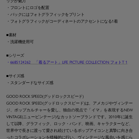
ックが魅力
・フロントにロゴを配置
・バックにはフォトグラフィックをプリント
・フォトグラフィックがコーディネートのアクセントになる1着
■素材
・洗濯機使用可
■シリーズ
・
6685124262 「着るアート」LIFE PICTURE COLLECTION フォトT 1
■サイズ感
・スタンダードなサイズ感
GOOD ROCK SPEED(グッドロックスピード)
GOOD ROCK SPEED(グッドロックスピード)は、アメカジやヴィンテー
ジ、ポップカルチャーを愛し、独自の視点で「イマ」を表現するNEW
VINTAGE(ニュービンテージ)なカットソーブランドです。2010年に誕生
して以降、グラフィック、ロック・バンド、映画、キャラクターなど、
世界中で長きに渡って愛され続けているポップアイコンと真摯に向き合
ったコラボレーションを積極的に行い、ヴィンテージな風合いを感じら