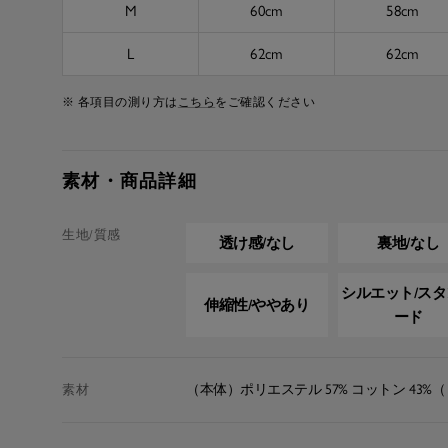
M
60cm
58cm
L
62cm
62cm
※ 各項目の測り方は
こちら
をご確認ください
素材・商品詳細
生地/質感
透け感/なし
裏地/なし
シルエット/ス
伸縮性/ややあり
ード
（本体）ポリエステル 57% コットン 43%（
素材