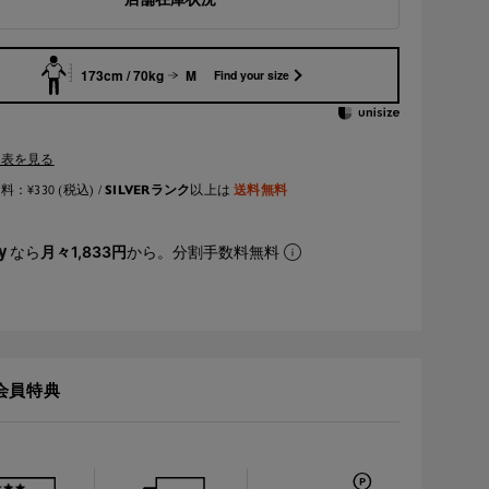
173cm / 70kg
M
Find your size
ズ表を見る
SILVERランク
送料無料
：¥330 (税込) /
以上は
なら
月々1,833円
から。分割手数料無料
会員特典