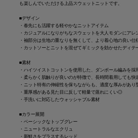
も楽しんでいただける上品スウェットニットです。
■デザイン
・春先にも活躍する軽やかなニットアイテム
・カジュアルになりがちなスウェットを大人モダンにアレ
・袖部分は生地の重なりを無くして、より着心地の良い仕
・カットソーとニットを混ぜてギミックを効かせたディテ
■素材
・ハイツイストコットンを使用した、ダンボール編みを採
・柔らかく肌触りが良いのが特徴で、長時間着用しても快
・ニット特有の伸縮性を保ちながらも、適度な厚みがあり
・重厚感がある見た目に反して軽量で蒸れにくい◎
・手洗いに対応したウォッシャブル素材
■カラー展開
・ベーシックなトップグレー
・ニュートラルなエクリュ
・新鮮さをプラスするレッド