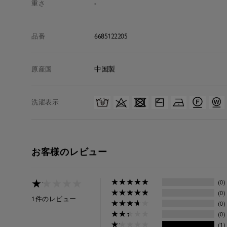
-
重さ
6685122205
品番
中国製
原産国
洗濯表示
お客様のレビュー
★
★
★
★
★
★
★
★
★
★
★
★
★
★
★
★
★
★
★
★
(0)
★
★
★
★
★
★
★
★
★
★
(0)
1件のレビュー
★
★
★
★
★
★
★
★
★
★
(0)
★
★
★
★
★
★
★
★
★
★
(0)
★
★
★
★
★
★
★
★
★
★
(1)