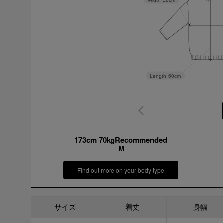
Width
58cm
Length
60cm
173cm 70kgRecommended
M
Find out more on your body type
サイズ
着丈
身幅