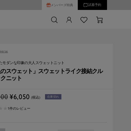
試着予約
メンバーズ特典
verse
たモダンな印象の大人スウェットニット
人のスウェット」スウェットライク接結クル
ックニット
セ
100
¥6,050
在庫切れ
(税込)
ー
★
★
★
★
ル
1件のレビュー
価
格