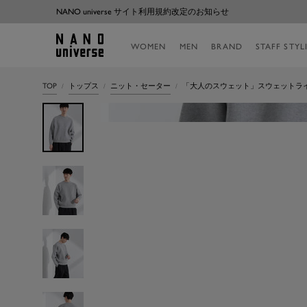
コ
NANO universe サイト利用規約改定のお知らせ
ン
テ
NANO
WOMEN
MEN
BRAND
STAFF STYL
ン
universe
ツ
へ
TOP
トップス
ニット・セーター
「大人のスウェット」スウェットラ
ス
キ
ッ
プ