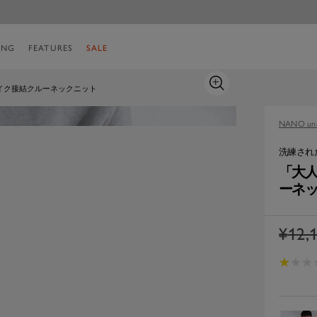
ING
FEATURES
SALE
ズ
イク接結クルーネックニット
ー
ム
NANO uni
イ
ン
洗練され
「大
ーネ
通
¥12,
常
★
★
★
★
★
★
価
格