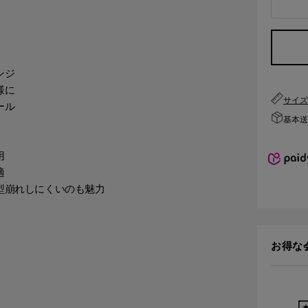
ンジ
様に
サイ
ール
基本送料
用
適
型崩れしにくいのも魅力
お得な