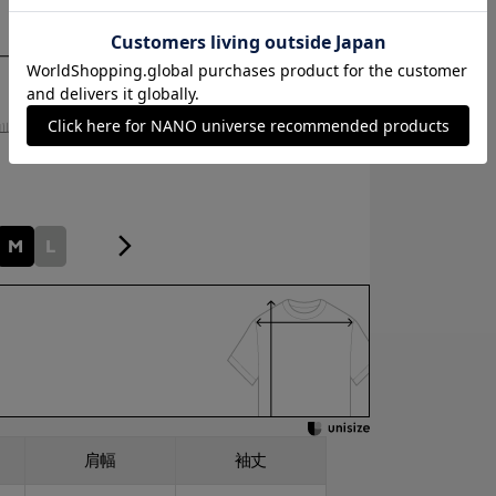
M
L
肩幅
袖丈