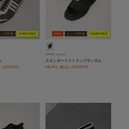
ット割対象
FLASH SALE
SALE
セット割対象
FLASH SALE
ブ
ラ
NANO universe
ッ
0s
スタンダードストラップサンダル
ク
セ
)
(30%OFF)
¥8,415
(税込)
(10%OFF)
ー
ル
価
格
20