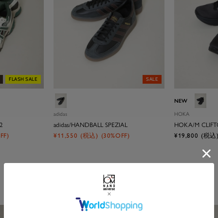
FLASH SALE
SALE
ブ
ブラッ
NEW
ラ
adidas
HOKA
ッ
2
adidas/HANDBALL SPEZIAL
HOKA/M CLIFT
ク
セ
セ
FF)
¥11,550
(税込)
(30%OFF)
¥19,800
(税込
ー
ー
ル
ル
価
価
格
格
23
24