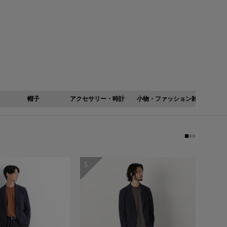
格
帽子
アクセサリー・時計
小物・ファッション雑貨
下
5
6