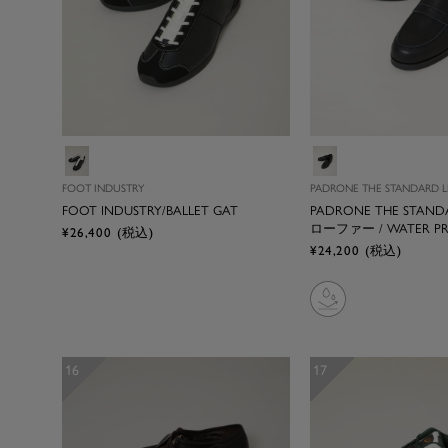
ブ
ブ
ラ
ラ
FOOT INDUSTRY
PADRONE THE STANDARD L
ッ
ッ
FOOT INDUSTRY/BALLET GAT
PADRONE THE STAND
ク
ク
ローファー / WATER P
セ
¥26,400
(税込)
セ
¥24,200
(税込)
ー
ー
ル
ル
価
価
格
格
16
17