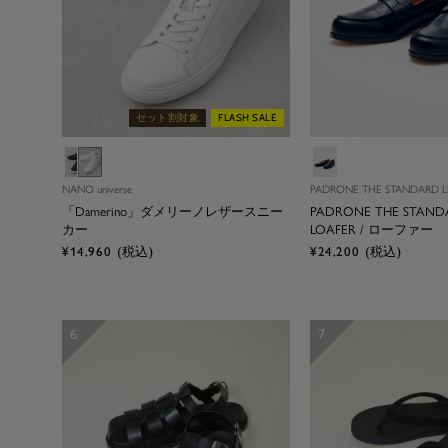
セット割対象
FLASH SALE
ブ
ホ
ブ
ラ
ワ
ラ
NANO universe
PADRONE THE STANDARD L
ッ
イ
ッ
「Damerino」ダメリーノレザースニー
PADRONE THE STAND
ク
ト
ク
カー
LOAFER / ローファー
セ
セ
¥14,960
(税込)
¥24,200
(税込)
ー
ー
ル
ル
価
価
格
格
6
7