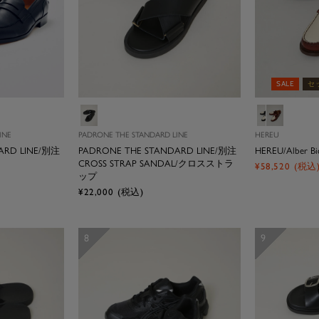
SALE
セ
ブ
ブ
ブ
ラ
ラ
ラ
INE
PADRONE THE STANDARD LINE
HEREU
ッ
ッ
ウ
ARD LINE/別注
PADRONE THE STANDARD LINE/別注
HEREU/Alber Bi
ク
ク
ン
CROSS STRAP SANDAL/クロスストラ
セ
¥58,520
(税込
ップ
ー
セ
¥22,000
(税込)
ル
ー
価
ル
格
価
8
9
格