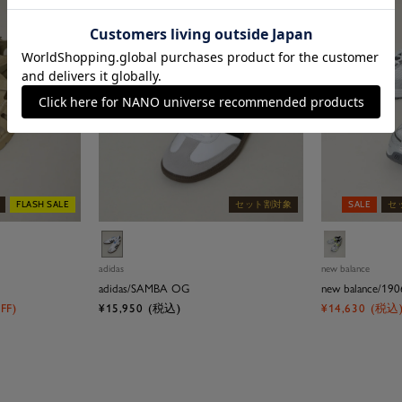
FLASH SALE
セット割対象
SALE
セ
ホ
シ
ワ
ル
adidas
new balance
イ
バ
adidas/SAMBA OG
new balance/19
ト
ー
セ
セ
FF)
¥15,950
(税込)
¥14,630
(税込
ー
ー
ル
ル
価
価
格
格