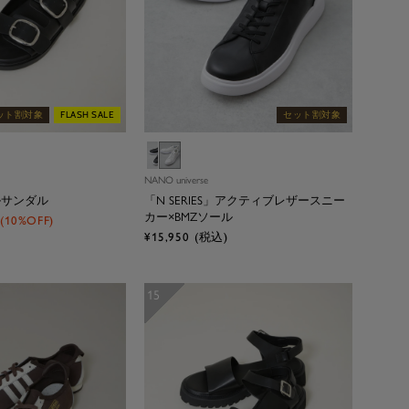
ット割対象
FLASH SALE
セット割対象
ブ
ホ
ラ
ワ
NANO universe
ッ
イ
ルサンダル
「N SERIES」アクティブレザースニー
ク
ト
カー×BMZソール
(10%OFF)
セ
¥15,950
(税込)
ー
ル
価
15
格