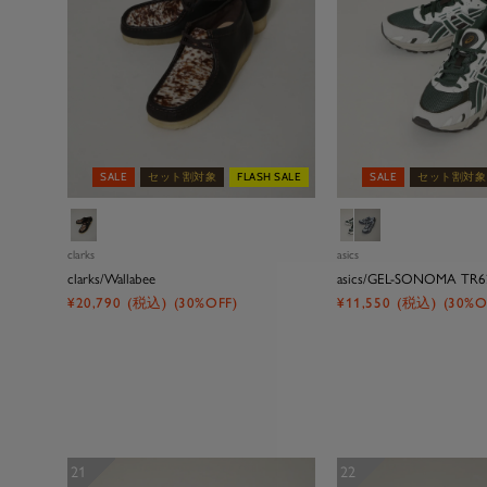
SALE
セット割対象
FLASH SALE
SALE
セット割対象
パ
グ
グ
タ
リ
レ
clarks
asics
ー
ー
ー
clarks/Wallabee
asics/GEL-SONOMA TR6
ン
ン
セ
セ
¥20,790
(税込)
(30%OFF)
¥11,550
(税込)
(30%O
１
ー
ー
ル
ル
価
価
格
格
21
22