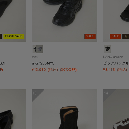
FLASH SALE
SALE
SALE
セ
ブ
グ
ブ
ラ
レ
ラ
asics
NANO universe
ッ
ー
ッ
FLOP
asics/GEL-NYC
ビッグバック
ク
ク
セ
セ
F)
¥13,090
(税込)
(30%OFF)
¥8,415
(税込)
ー
ー
ル
ル
価
価
格
格
13
14