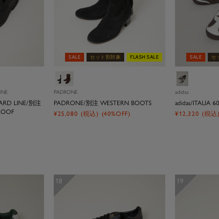
SALE
セット割対象
FLASH SALE
SALE
セ
ブ
ブ
ブ
ラ
ラ
ラ
INE
PADRONE
adidas
ッ
ウ
ウ
ARD LINE/別注
PADRONE/別注 WESTERN BOOTS
adidas/ITALIA 6
ク
ン
ン
ROOF
セ
セ
¥25,080
(税込)
(40%OFF)
¥12,320
(税込
ー
ー
ル
ル
価
価
格
格
18
19