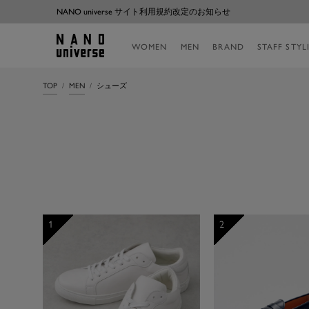
コ
NANO universe サイト利用規約改定のお知らせ
ン
テ
NANO
WOMEN
MEN
BRAND
STAFF STYL
ン
universe
ツ
へ
TOP
MEN
シューズ
ス
キ
ッ
プ
1
2