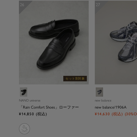
26
27
セット割対象
ブ
グ
ラ
レ
NANO universe
new balance
ッ
ー
「Rain Comfort Shoes」ローファー
new balance/1906A
ク
セ
セ
¥14,850
(税込)
¥14,630
(税込)
(30%O
ー
ー
ル
ル
価
価