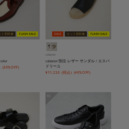
ット割対象
FLASH SALE
SALE
セット割対象
FLASH SALE
ブ
ベ
ラ
ー
calzanor
ッ
ジ
color
calzanor/別注 レザー サンダル / エスパ
ク
ュ
ドリーユ
)
(30%OFF)
セ
¥11,220
(税込)
(40%OFF)
ー
ル
価
格
10