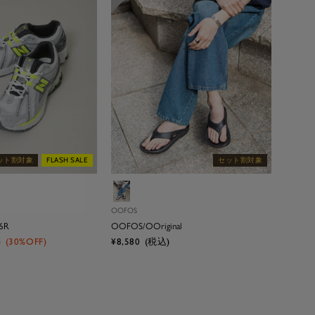
ット割対象
FLASH SALE
セット割対象
ブ
ラ
OOFOS
ッ
06R
OOFOS/OOriginal
ク
セ
)
(30%OFF)
¥8,580
(税込)
ー
ル
価
格