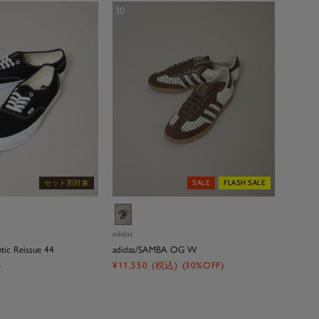
30
セット割対象
SALE
FLASH SALE
ホ
ワ
adidas
イ
ic Reissue 44
adidas/SAMBA OG W
ト
セ
)
¥11,550
(税込)
(30%OFF)
ー
ル
価