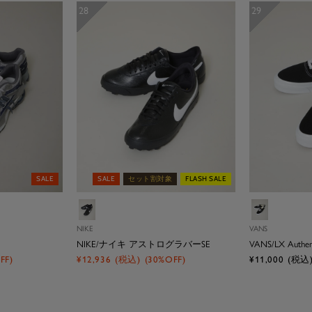
28
29
SALE
SALE
セット割対象
FLASH SALE
ブ
ブ
ラ
ラ
NIKE
VANS
ッ
ッ
NIKE/ナイキ アストログラバーSE
VANS/LX Authent
ク
ク
セ
セ
FF)
¥12,936
(税込)
(30%OFF)
¥11,000
(税込
ー
ー
ル
ル
価
価