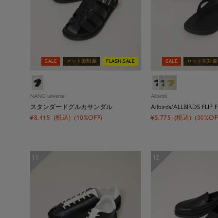
SALE
セット割対象
FLASH SALE
SALE
セット割対象
ブ
ブ
グ
イ
ラ
ラ
レ
エ
NANO universe
Allbirds
ッ
ッ
ー
ロ
スタンダードグルカサンダル
Allbirds/ALLBIRDS FLIP 
ク
ク
ー
セ
セ
¥8,415
(税込)
(10%OFF)
¥5,775
(税込)
(30%OF
ー
ー
ル
ル
価
価
格
格
11
12