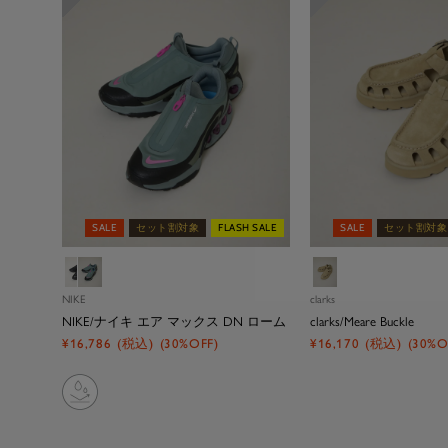
SALE
セット割対象
FLASH SALE
SALE
セット割対象
ブ
パ
ベ
ラ
タ
ー
NIKE
clarks
ッ
ー
ジ
NIKE/ナイキ エア マックス DN ローム
clarks/Meare Buckle
ク
ン
ュ
セ
セ
¥16,786
(税込)
(30%OFF)
¥16,170
(税込)
(30%O
１
ー
ー
ル
ル
価
価
格
格