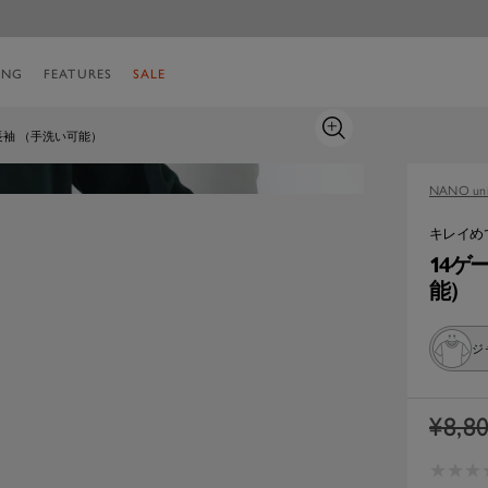
ING
FEATURES
SALE
ズ
 長袖 （手洗い可能）
ー
ム
NANO uni
イ
ン
キレイめ
14ゲ
能）
ジ
通
¥8,8
常
★
★
★
★
★
★
価