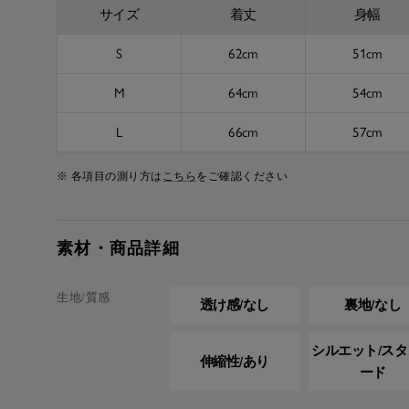
サイズ
着丈
身幅
S
62cm
51cm
M
64cm
54cm
L
66cm
57cm
※ 各項目の測り方は
こちら
をご確認ください
素材・商品詳細
生地/質感
透け感/なし
裏地/なし
シルエット/ス
伸縮性/あり
ード