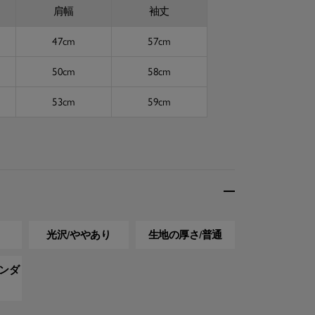
肩幅
袖丈
47cm
57cm
50cm
58cm
53cm
59cm
光沢/ややあり
生地の厚さ/普通
タンダ