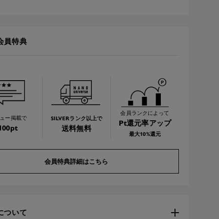
会員特典
会員ランクによって
SILVERランク以上で
ュー掲載で
Pt還元率アップ
100pt
送料無料
最大10%還元
会員特典詳細はこちら
について