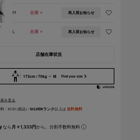
M
在庫 ×
再入荷お知らせ
ン
L
在庫 ×
再入荷お知らせ
店舗在庫状況
173cm / 70kg
M
Find your size
ズ表を見る
SILVERランク
送料無料
：¥330 (税込) /
以上は
なら
月々1,333円
から。分割手数料無料