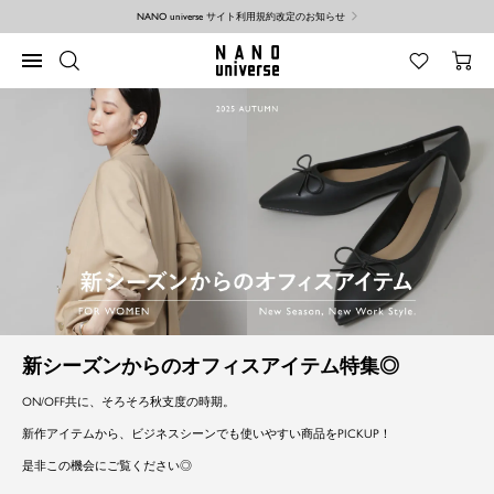
コ
NANO universe サイト利用規約改定のお知らせ
ン
テ
NANO
ナ
ン
universe
ビ
ツ
ゲ
へ
ー
ス
シ
キ
ョ
ッ
ン
プ
新シーズンからのオフィスアイテム特集◎
ON/OFF共に、そろそろ秋支度の時期。
新作アイテムから、ビジネスシーンでも使いやすい商品をPICKUP！
是非この機会にご覧ください◎