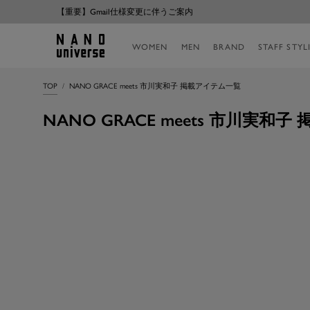
コ
【重要】Gmail仕様変更に伴うご案内
ン
テ
NANO
WOMEN
MEN
BRAND
STAFF STYL
ン
universe
ツ
へ
TOP
NANO GRACE meets 市川実和子 掲載アイテム一覧
ス
キ
NANO GRACE meets 市川実和
ッ
プ