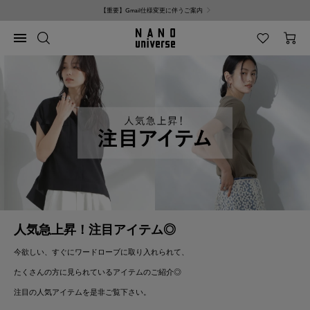
コ
【重要】Gmail仕様変更に伴うご案内
ン
テ
NANO
ナ
ン
universe
ビ
ツ
ゲ
へ
ー
ス
シ
キ
ョ
ッ
ン
プ
人気急上昇！注目アイテム◎
今欲しい、すぐにワードローブに取り入れられて、
たくさんの方に見られているアイテムのご紹介◎
注目の人気アイテムを是非ご覧下さい。