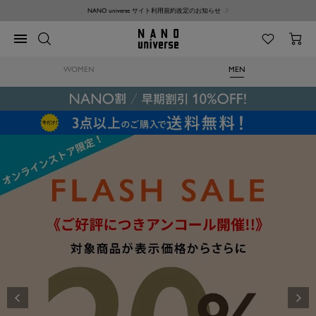
コ
【Android端末をご利用のお客様】ご注文に関する不具合のお知らせ
ン
テ
NANO
ナ
ン
universe
ビ
ツ
ゲ
へ
WOMEN
MEN
ー
ス
シ
キ
ョ
ッ
ン
プ