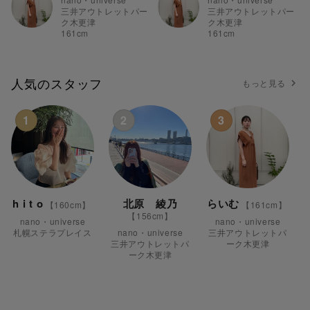
三井アウトレットパー
三井アウトレットパー
ク木更津
ク木更津
161
cm
161
cm
人気のスタッフ
もっと見る
1
2
3
h i t o
北原 綾乃
らいむ
【
160
cm】
【
161
cm】
【
156
cm】
nano・universe
nano・universe
札幌ステラプレイス
nano・universe
三井アウトレットパ
三井アウトレットパ
ーク木更津
ーク木更津