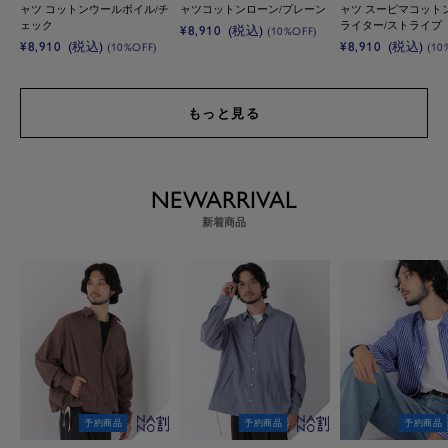
ャツ コットンウールボイル/チ
ャツコットンローン/プレーン
ャツ スーピマコット
ェック
ライター/ストライプ
セ
¥8,910
(税込)
(10%OFF)
セ
セ
¥8,910
(税込)
¥8,910
(税込)
(10%OFF)
(10
ー
ー
ー
ル
ル
ル
価
価
価
格
もっと見る
格
格
NEWARRIVAL
新着商品
予約商品
予約商品
予約商品