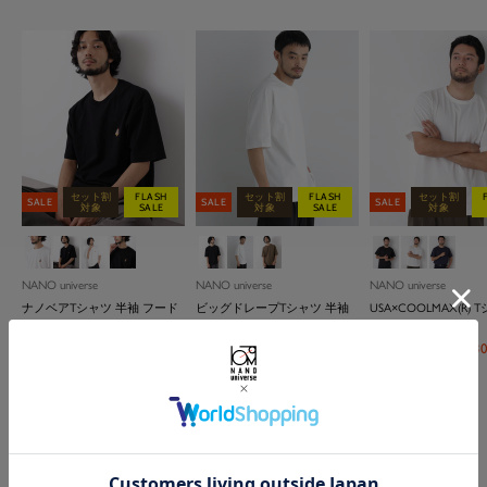
セット割
セット割
セット割
FLASH
FLASH
FLASH
セット割
セット割
セット割
FLASH
FLASH
FLASH
セット割
セット割
SALE
SALE
SALE
SALE
SALE
SALE
SALE
SALE
セット割対象
SALE
SALE
対象
対象
対象
セット割対象
セット割対象
FLASH SALE
FLASH SALE
SALE
SALE
SALE
SALE
対象
対象
対象
セット割対象
セット割対象
SALE
SALE
SALE
対象
対象
セッ
FLAS
ブ
ブ
ブ
ブ
ブ
シ
チ
ト
Ｄ
ホ
ブラック
オ
ホ
Ｄ
チャコール
ブ
モカ
ブ
ブ
ブ
チ
ブ
ブ
ブ
ネ
ト
グ
モ
ブ
ホ
ブ
ネ
ブ
ブ
ブ
ブ
チ
ブ
ブ
ブ
Ｌ
チ
グ
Ｄ
ホ
ト
ブ
ネ
モ
ネ
NEW
ラ
ラ
ラ
ラ
ラ
ル
ャ
ッ
．
ワ
フ
ワ
．
ル
ラ
ラ
ラ
ャ
ラ
ラ
ラ
イ
ッ
レ
カ
ラ
ワ
ル
イ
ル
ラ
ラ
ラ
ャ
ラ
ラ
ラ
．
ャ
レ
．
ワ
ー
ラ
イ
カ
イ
NANO universe
ッ
ッ
ウ
ッ
ッ
バ
コ
プ
ネ
イ
ホ
イ
グ
ー
ッ
ッ
ッ
コ
ッ
ッ
ッ
ビ
プ
ー
ウ
イ
ー
ビ
ー
ッ
ッ
ッ
コ
ッ
ッ
ッ
グ
コ
ー
ブ
イ
プ
ウ
ビ
ビ
NANO universe
NANO universe
NANO universe
NANO universe
NANO universe
SEIKO
NANO universe
NANO universe
NANO universe
NANO universe
ITTI
PADRONE THE STANDARD
NANO universe
Needles
NANO universe
NANO universe
NANO universe
ITTI
PADRONE THE STAN
NANO universe
ク
ク
ン
ク
ク
ー
ー
グ
イ
ト
ワ
ト
リ
ク
ク
ク
ー
ク
ク
ク
ー
グ
ン
ト
ー
ク
ク
ク
ー
ク
ク
ク
レ
ー
ジ
ラ
ト
ン
ー
ー
ビッグドレープ クールインタ
「西川ダウン(R)」SOLOTEXダ
Anti Soaked(R) 汗染み防止 ミド
【大人気セットアップ】
2WAY レザートートバッグ
「Damerino」ダメリーノレザ
SEIKO/別注 セイコー ヴィンテ
「西川ダウン(R)」フェイクフ
Anti Soaked(R) 汗染み防止 ミド
テックリネン スラックス(セッ
【大人気セットアップ】
ITTI/別注 MARY SACOCHE - S /
メッシュベルト
Needles/別注 Track Jacke
ジャケT(R) プレミア
「モダンコンフォー
『Begin 5月号掲載 
ITTI/別注 MINI MOON
ゴムメッシュベルト 
LINE
LINE
ックスラックス（セットアッ
ル
レ
ビ
イ
ー
ル
レ
ル
ー
ル
ュ
ウ
ウン
ルウェイト 7.1oz レギュラー
｢Damerino｣ BreezeCool(R) 軽量
ースニーカー
ージ デザイン
ァーカラーサージロングダウ
ルウェイト 7.1oz ビッグシル
トアップ可)
「Damerino」SOLOTEX(R)サッ
ミリクロス
Smooth
ネック 半袖
ダーシェイプ 接触冷
加』｢Damerino Pack｣for
カラー
セ
セ
セ
¥10,384
(税込)
¥6,600
(税込)
¥18,480
(税込)
PADRONE THE STANDARD
PADRONE THE STAN
プ可）
ー
ー
ト
ン
ー
ン
シルエットTシャツ
セットアップ/高通気・吸水速
ン
エットTシャツ
カーストレッチセットアップ/
クス(セットアップ可)
Setter ブークレージ
セ
セ
セ
セ
セ
セ
セ
セ
¥33,000
¥14,960
¥30,800
(税込)
(税込)
(税込)
¥6,336
¥19,800
(税込)
(税込)
(20%OFF)
¥28,600
¥6,930
¥4,290
(税込)
(税込)
(税込)
ー
ー
ー
LINE/別注 LOAFER / ローファ
LINE/別注CROSS STRA
(20%OFF)
(30%OFF)
セ
乾
イージーケア
ットアップ
¥8,250
(税込)
セット割
FLASH
セット割
FLASH
セット割
セ
セ
セ
セ
¥5,346
(税込)
(10%OFF)
¥34,650
¥5,940
(税込)
(税込)
(10%OFF)
¥7,700
(税込)
(3
ー
ー
ー
SALE
ー
ー
SALE
ー
ー
ー
SALE
ー
SANDAL/クロススト
ル
(50%OFF)
(30%OFF)
ル
ル
対象
SALE
対象
SALE
対象
セ
セ
セ
ー
¥17,479
(税込)
¥17,479
(税込)
¥14,850
(税込)
ー
ー
ー
ー
ル
ル
ル
ル
ル
(50%OFF)
ル
ル
ル
セ
セ
¥24,200
(税込)
¥22,000
(税込)
価
価
価
ー
ー
ー
ル
ル
(30%OFF)
ル
ル
(30%OFF)
ル
パ
パ
パ
パ
ブ
ホ
モ
ブ
ホ
ネ
価
価
価
価
価
価
価
価
ー
ー
格
格
格
ル
ル
ル
価
価
タ
タ
タ
タ
価
価
ラ
ワ
カ
価
ラ
ワ
イ
格
格
格
格
格
格
格
格
ル
ル
価
価
価
格
ー
ー
ー
ー
ッ
イ
ッ
イ
ビ
格
NANO universe
格
格
NANO universe
格
NANO universe
価
価
格
ン
ン
ン
ン
格
ク
ト
格
ク
ト
ー
ナノベアTシャツ 半袖 フード
ビッグドレープTシャツ 半袖
USA×COOLMAX(R) 
格
格
１
２
３
４
スタンド
袖
セ
¥4,620
(税込)
(30%OFF)
セ
セ
¥5,445
(税込)
(10%OFF)
¥5,005
(税込)
(3
ー
ー
ー
ル
ル
ル
価
価
価
格
格
格
もっと見る