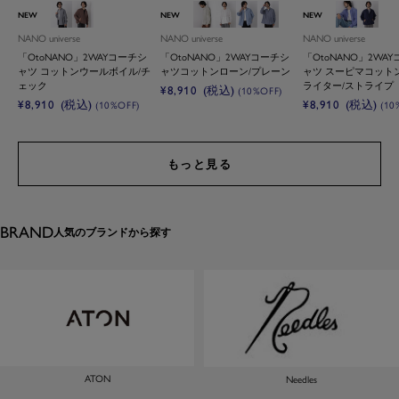
グレー
ブラウン
Ｌ．グレー
ホワイト
ブルー
ネイビー
ブルー
Ｄ．ネ
NEW
NEW
NEW
NANO universe
NANO universe
NANO universe
「OtoNANO」2WAYコーチシ
「OtoNANO」2WAYコーチシ
「OtoNANO」2WA
ャツ コットンウールボイル/チ
ャツコットンローン/プレーン
ャツ スーピマコット
ェック
ライター/ストライプ
セ
¥8,910
(税込)
(10%OFF)
セ
セ
¥8,910
(税込)
¥8,910
(税込)
(10%OFF)
(10
ー
ー
ー
ル
ル
ル
価
価
価
格
もっと見る
格
格
BRAND
人気のブランドから探す
ATON
Needles