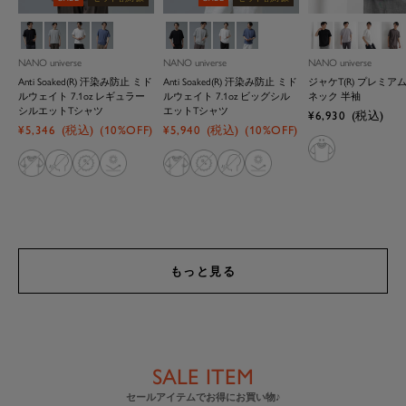
ブ
ト
ホ
ブ
ブ
ト
ホ
ブ
ブ
Ｌ
ホ
モ
ラ
ッ
ワ
ル
ラ
ッ
ワ
ル
ラ
．
ワ
カ
ッ
プ
イ
ー
ッ
プ
イ
ー
ッ
グ
イ
NANO universe
NANO universe
NANO universe
ク
グ
ト
ク
グ
ト
ク
レ
ト
Anti Soaked(R) 汗染み防止 ミド
Anti Soaked(R) 汗染み防止 ミド
ジャケT(R) プレミア
レ
レ
ー
ルウェイト 7.1oz レギュラー
ルウェイト 7.1oz ビッグシル
ネック 半袖
ー
ー
シルエットTシャツ
エットTシャツ
セ
¥6,930
(税込)
セ
セ
¥5,346
(税込)
(10%OFF)
¥5,940
(税込)
(10%OFF)
ー
ー
ー
ル
ル
ル
価
価
価
格
格
格
もっと見る
1
1
1
1
1
1
1
2
2
2
2
2
2
2
3
3
3
3
3
3
3
SALE ITEM
セールアイテムでお得にお買い物♪