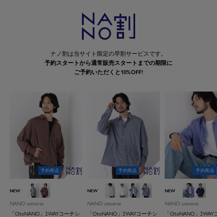
ナノ割は当サイト限定の早割サービスです。
予約スタートから通常販売スタートまでの期限に
ご予約いただくと10%OFF!
予約商品
予約商品
予約商品
グレー
ブラウン
Ｌ．グレー
ホワイト
ブルー
ネイビー
ブルー
Ｄ．ネ
NEW
NEW
NEW
NANO universe
NANO universe
NANO universe
「OtoNANO」2WAYコーチシ
「OtoNANO」2WAYコーチシ
「OtoNANO」2WA