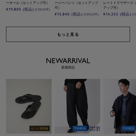
ーオール（セットアップ可）
ージーパンツ（セットアップ
レートトラウザーズ
可）
アップ可）
セ
¥19,800
(税込)
(10%OFF)
セ
セ
¥15,840
(税込)
¥14,355
(税込)
(10%OFF)
(1
ー
ー
ー
ル
ル
ル
価
価
価
格
もっと見る
格
格
NEWARRIVAL
新着商品
セット割対象
予約商品
予約商品