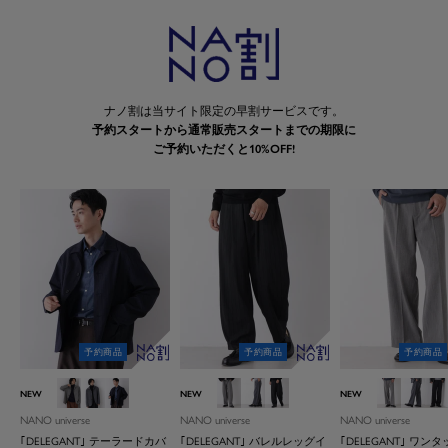
ナノ割は当サイト限定の早割サービスです。
予約スタートから通常販売スタートまでの期限に
ご予約いただくと10%OFF!
予約商品
予約商品
予約商品
Ｌ．グレー
チャコール
パターン２
Ｌ．グレー
チャコール
パターン１
Ｌ．グレー
チャコ
パ
NEW
NEW
NEW
NANO universe
NANO universe
NANO universe
｢DELEGANT｣ テーラードカバ
｢DELEGANT｣ バレルレッグイ
｢DELEGANT｣ ワン