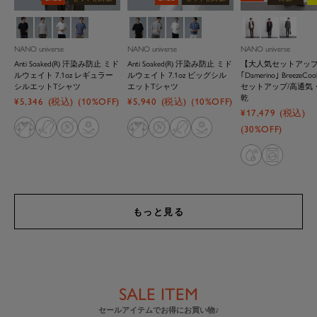
ブ
ト
ホ
ブ
ブ
ト
ホ
ブ
ブ
Ｄ
Ｄ
ラ
ッ
ワ
ル
ラ
ッ
ワ
ル
ラ
．
．
ッ
プ
イ
ー
ッ
プ
イ
ー
ウ
ネ
グ
NANO universe
NANO universe
NANO universe
ク
グ
ト
ク
グ
ト
ン
イ
リ
Anti Soaked(R) 汗染み防止 ミド
Anti Soaked(R) 汗染み防止 ミド
【大人気セットアッ
レ
レ
ビ
ー
ルウェイト 7.1oz レギュラー
ルウェイト 7.1oz ビッグシル
｢Damerino｣ BreezeCo
ー
ー
ー
ン
シルエットTシャツ
エットTシャツ
セットアップ/高通気
乾
セ
セ
¥5,346
(税込)
(10%OFF)
¥5,940
(税込)
(10%OFF)
セ
¥17,479
(税込)
ー
ー
ー
ル
ル
(30%OFF)
ル
価
価
価
格
格
格
もっと見る
1
1
1
1
1
1
1
2
2
2
2
2
2
2
3
3
3
3
3
3
3
SALE ITEM
セールアイテムでお得にお買い物♪