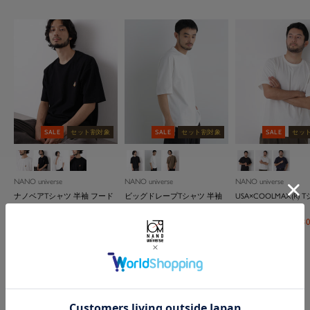
セット割
セット割
セット割
セット割
FLASH
FLASH
FLASH
FLASH
セット割
セット割
FLASH
FLASH
セット割
セット割
セット割
セット割
SALE
SALE
SALE
SALE
SALE
SALE
SALE
SALE
SALE
SALE
セット割対象
SALE
SALE
対象
対象
対象
対象
セット割対象
FLASH SALE
FLASH SALE
SALE
SALE
SALE
SALE
SALE
対象
対象
セット割対象
セット割対象
セット割対象
SALE
SALE
対象
対象
対象
対象
FLAS
ブ
ブ
ブ
ブ
ブ
ブ
シ
ネ
ト
グ
Ｄ
ホ
ホ
ブ
Ｄ
ブ
ブ
ブ
チ
ブ
ブ
ブ
チ
ト
モ
ブ
ブラック
オ
ホ
ネ
チャコール
ブ
モカ
ブ
ブ
ブ
チ
ブ
ブ
ブ
Ｌ
チ
グ
ブ
ベ
ホ
ト
ブ
モ
ネ
NEW
ラ
ラ
ラ
ラ
ラ
ラ
ル
イ
ッ
レ
．
ワ
ワ
ル
．
ル
ラ
ラ
ャ
ラ
ラ
ラ
ャ
ッ
カ
ラ
フ
ワ
イ
ル
ラ
ラ
ラ
ャ
ラ
ラ
ラ
．
ャ
レ
ラ
ー
ワ
ー
ラ
カ
イ
NANO universe
ッ
ッ
ッ
ウ
ッ
ッ
バ
ビ
プ
ー
ネ
イ
イ
ー
グ
ー
ッ
ッ
コ
ッ
ッ
ッ
コ
プ
ウ
ホ
イ
ビ
ー
ッ
ッ
ッ
コ
ッ
ッ
ッ
グ
コ
ー
ウ
ジ
イ
プ
ウ
ビ
NANO universe
NANO universe
NANO universe
NANO universe
NANO universe
NANO universe
SEIKO
NANO universe
NANO universe
NANO universe
ITTI
PADRONE THE STANDARD
NANO universe
Needles
NANO universe
NANO universe
NANO universe
ITTI
HEREU
Brooks Brothers
ク
ク
ク
ン
ク
ク
ー
ー
グ
イ
ト
ト
リ
ク
ク
ー
ク
ク
ク
ー
グ
ン
ワ
ト
ー
ク
ク
ク
ー
ク
ク
ク
レ
ー
ジ
ン
ュ
ト
ン
ー
ビッグドレープ クールインタ
「西川ダウン(R)」フェイクフ
Anti Soaked(R) 汗染み防止 ミド
テックリネン スラックス(セッ
【大人気セットアップ】
2WAY レザートートバッグ
「Damerino」ダメリーノレザ
SEIKO/別注 セイコー ヴィンテ
「西川ダウン(R)」SOLOTEXダ
Anti Soaked(R) 汗染み防止 ミド
【大人気セットアップ】
ITTI/別注 MARY SACOCHE - S /
メッシュベルト
Needles/別注 Track Jacke
ジャケT(R) プレミア
「モダンコンフォー
『Begin 5月号掲載 
ITTI/別注 MINI MOON
HEREU/Alber Bicolor
Brooks Brothers/BBJ E
LINE
レ
ビ
ー
ックスラックス（セットアッ
ル
ル
レ
イ
ル
ー
ル
ュ
ァーカラーサージロングダウ
ルウェイト 7.1oz レギュラー
トアップ可)
｢Damerino｣ BreezeCool(R) 軽量
ースニーカー
ージ デザイン
ウン
ルウェイト 7.1oz ビッグシル
「Damerino」SOLOTEX(R)サッ
ミリクロス
Smooth
ネック 半袖
ダーシェイプ 接触冷
加』｢Damerino Pack｣for
BASEBALL CAP
セ
セ
セ
セ
¥10,384
(税込)
¥6,600
(税込)
¥18,480
¥58,520
(税込)
(税込)
PADRONE THE STANDARD
プ可）
ー
ー
ン
ー
ト
ン
シルエットTシャツ
セットアップ/高通気・吸水速
エットTシャツ
カーストレッチセットアップ/
クス(セットアップ可)
Setter ブークレージ
セ
セ
セ
セ
セ
セ
セ
セ
¥6,336
¥14,960
¥30,800
(税込)
(税込)
(税込)
(20%OFF)
¥33,000
¥19,800
(税込)
(税込)
¥28,600
¥6,930
¥6,160
(税込)
(税込)
(税込)
(3
ー
ー
ー
ー
LINE/別注CROSS STRAP
(20%OFF)
(30%OFF)
(30%OFF)
乾
セ
イージーケア
ットアップ
¥8,250
(税込)
セ
セ
セ
セ
¥34,650
¥5,346
(税込)
(税込)
(10%OFF)
¥5,940
(税込)
(10%OFF)
¥7,700
(税込)
(3
ー
ー
ー
ー
ー
ー
ー
ー
SANDAL/クロスストラップ
ル
(30%OFF)
ル
(50%OFF)
ル
ル
SALE
セット割対象
SALE
セット割対象
SALE
セッ
セ
セ
セ
¥17,479
(税込)
ー
¥17,479
(税込)
¥14,850
(税込)
ー
ー
ー
ー
ル
ル
ル
(50%OFF)
ル
ル
ル
ル
ル
セ
¥22,000
(税込)
価
価
価
価
ー
ー
ー
ル
ル
ル
(30%OFF)
ル
(30%OFF)
ル
パ
パ
パ
パ
ブ
ホ
モ
ブ
ホ
ネ
価
価
価
価
価
価
価
価
ー
格
格
格
格
ル
ル
ル
価
価
価
タ
タ
タ
タ
価
ラ
ワ
カ
価
ラ
ワ
イ
格
格
格
格
格
格
格
格
ル
価
価
価
格
ー
ー
ー
ー
ッ
イ
ッ
イ
ビ
格
格
NANO universe
格
NANO universe
格
NANO universe
価
格
ン
ン
ン
ン
格
ク
ト
格
ク
ト
ー
ナノベアTシャツ 半袖 フード
ビッグドレープTシャツ 半袖
USA×COOLMAX(R) 
格
１
２
３
４
スタンド
袖
セ
¥4,620
(税込)
(30%OFF)
セ
セ
¥5,445
(税込)
(10%OFF)
¥5,005
(税込)
(3
ー
ー
ー
ル
ル
ル
価
価
価
格
格
格
もっと見る