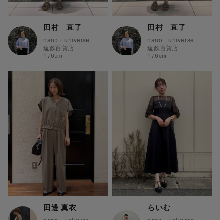
田村 直子
田村 直子
nano・universe
nano・universe
遠鉄百貨店
遠鉄百貨店
176
cm
176
cm
田邊 真衣
らいむ
nano・universe
nano・universe