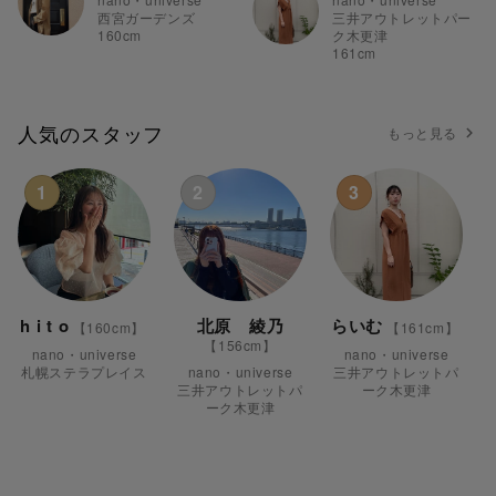
西宮ガーデンズ
三井アウトレットパー
160
cm
ク木更津
161
cm
人気のスタッフ
もっと見る
1
2
3
h i t o
北原 綾乃
らいむ
【
160
cm】
【
161
cm】
【
156
cm】
nano・universe
nano・universe
札幌ステラプレイス
nano・universe
三井アウトレットパ
三井アウトレットパ
ーク木更津
ーク木更津