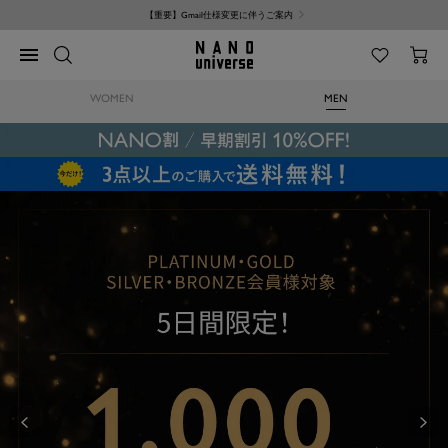
コ
NANO universe サイト利用規約改定のお知らせ
ン
テ
NANO
ナ
ン
universe
ビ
ツ
ゲ
へ
WOMEN
MEN
ー
ス
シ
キ
ョ
ッ
ン
プ