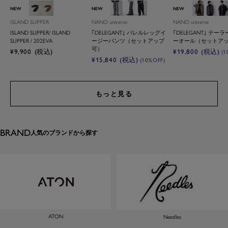
ブラック
ブラウン
Ｌ．グレー
チャコール
パターン１
Ｌ．グレー
チャコ
パ
NEW
NEW
NEW
ISLAND SLIPPER
NANO universe
NANO universe
ISLAND SLIPPER/ ISLAND
｢DELEGANT｣ バレルレッグイ
｢DELEGANT｣ テー
SLIPPER / 202EVA
ージーパンツ（セットアップ
ーオール（セットア
可）
セ
セ
¥9,900
(税込)
¥19,800
(税込)
(1
セ
¥15,840
(税込)
(10%OFF)
ー
ー
ー
ル
ル
ル
価
価
価
格
格
もっと見る
格
BRAND
人気のブランドから探す
ATON
Needles